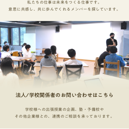
した。特に、TANQ BASE主催のイベントでは、運
私たちの仕事は未来をつくる仕事です。
研究できるか、50個の具体例を分野別に紹介しま
ト◯3位塾名Loohcs志塾(旧AO義塾)サービス体系
化を探求する学問」です。言葉、歴史、思想、芸
動がかなり活発化してるのは明らかですね。⑤脱
く1テーマに沿ってストーリー性のある深い内容を
営の集客担当として携わりました。イベント概要
意思に共感し、共に歩んでくれるメンバーを探しています。
す。どれも独自の問いの形になっているので、参
サブスク制+コマ制費用の安さ （入塾金+高3の約1
術など、人間が生み出してきた多様な文化を深く
ゆとりへシフトした2008年2008年の学習指導要
書きましょう。また、「頑張った」で文章を終わ
は、グループで短尺の動画を作成し、人気動画ク
考にしてみてください。環境・自然科学学校の校
0ヶ月分の費用）◯631,000円(税込)指導形態◎少
掘り下げ、多角的な視点から物事を捉える力を養
領改訂では、ただ知識を詰め込むのではなく、思
らせるのではなくBefor→Afterの順番で見せる事
リエイターに採点していただいて順位を競う、中
庭の土壌と市販の土壌では、植物の成長速度にど
人数制+個別指導講師◯大学生+プロ講師授業形式
います。思想系、歴史系、言語文化系、行動科学
考力・判断力・表現力を育てることが重視される
で自分が変化できる、成長できるといったポテン
高生を対象としたものでした。幅広い学年から参
のような違いがあるか？地域の川の水質は、場所
◎対面+オンライン面接対策◎課外活動のサポート
系に分類されます。「汝自身を知れ（グノーテ
ようになりました。総合的な学習の時間も体験し
シャルを表現する事が出来ます。設問2：本学およ
加者を募ることは難しく思いましたが、今まで参
によってどれほど異なるか？上流・中流・下流で
◯4位塾名洋々サービス体系サブスク制（定額制）
ィ・セアウトン）」。これは、古代ギリシアの都
たことから課題を見つけて、自分なりに考えて発
び学科を志望する理由・動機・きっかけを書いて
加してきた課外活動で出会った人たちとの繋がり
比較する雑草の種類から、その土地の環境履歴は
費用の安さ （入塾金+高3の約10ヶ月分の費用）◯
市デルフォイ、そのアポロン神殿に刻まれていた
信しようという、より知的なレベルアップが求め
くださいなぜ大学がそれを聞くのかこの設問は総
を生かして人を集め、当日は賑やかにイベントを
どこまで推測できるか？校内の植物の種類と配置
697,500円(税込)（高3の料金の記載がないため高
格言の一つです。人間が、人間自身を知ること
られた時期です。この頃から、学校現場ではどう
合型選抜において核となる設問です。大学は、学
行うことができました。また、イベント終了後に
は、生徒のストレス軽減に効果があるか？身近な
2を記載）指導形態◎個別指導講師◎プロ講師+大
——これこそ文学部の使命であると言えましょ
やって生徒の考える力を引き出すか？という試行
生が本当にその大学の学部・学科に入って頑張り
友人から「学校以外で初めて友達ができた」とい
食品廃棄物を使ったコンポスト堆肥は、化学肥料
学生授業形式◎対面+オンライン面接対策◎課外活
う。（九州大学文学部HPより抜粋） 向いている人
錯誤がさらに加速していきました。⑥総合的な学
たいと思っているのかをこの設問を通してみてい
う言葉をもらいました。集客という自分の役割を
と比べて育ちに差があるか？都市部と郊外では、
動のサポート△5位塾名翔励学院サービス体系サブ
読書や美術館巡りが好きな人：物語や歴史、芸術
習の時間が総合的な探究の時間に2016年の中央教
ます。大学は、どれだけ本気で入学したいのか、
務めただけだと感じていましたが、新たに人と人
同じ季節でも気温にどれほどの差があるか？プラ
スク制（定額制）費用の安さ （入塾金+高3の約10
に触れることが好きで、その背景にある「な
育審議会答申を経て、2017年から2018年にかけて
そして入学後学び続け、成長してくれるかを以下
が繋がることにも貢献することができていたと実
法人/学校関係者のお問い合わせはこちら
スチックごみの分解速度は、素材の違いによって
ヶ月分の費用）△799,000円(税込)指導形態◎個
ぜ？」を深く知りたいという知的好奇心がある
告示された新学習指導要領では、高校の総合的な
の点から判断します。この大学でしか言えない志
感しました。この経験は、行動が及ぼす影響力を
どう変わるか？地域の外来植物の分布はどのよう
別指導講師◎プロ講師授業形式◯対面面接対策△
人。物事をじっくり考えるのが得意な人：流行や
学習の時間が総合的な「探究」の時間へと名称変
望理由なのかこの大学・この学科である必要があ
意識するきっかけとなり、たった一つの動きでも
学校様への出張授業の企画、塾・予備校や
に広がっているか、その要因は何か？雨水の収
課外活動のサポート△6位塾名早稲田塾サービス体
表面的な情報に流されず、自分の頭で深く考えを
更されました。学習から探究への名称変更によ
るのかせっかく面接をしても、入学後すぐに辞め
その他企業様との、連携のご相談を承っております。
喜んでもらえたり、不快な気持ちにさせてしまっ
集・再利用は家庭レベルで現実的に可能か？費用
系サブスク制費用の安さ （入塾金+高3の約10ヶ月
巡らせることに面白さを感じる人。コミュニケー
り、単に知識を学ぶ段階を超え、生徒自らが問い
られてしまっては大学としても困ります。就活で
たりする可能性があると気づきました。様々な展
対効果を検証する校内の照明の種類（LED・蛍光
分の費用）△830,520円(税込)指導形態◎少人数