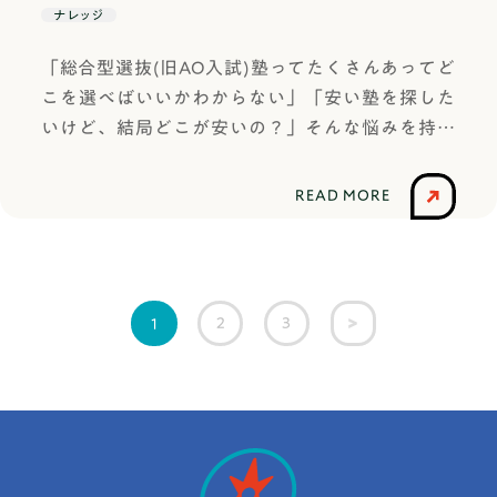
りたいと思っているから、調べることが楽しくな
悩んでいる高校生に向けて、大学学部の比較ポイ
的は対象の物事を科学的な観点からの研究や調査
ナレッジ
（旧AO入試）のエントリーシートで出される設問
学の〇〇という授業内容や□□教授の研究に強い
る。楽しいから深く掘り下げられる。深く掘り下
ント、具体的な決め方のステップなどを解説しま
などによって解明することにあります。つまり探
は、大学によって違いはあってもだいたい決まっ
関心があります。私の回答例私が貴学の経済学部
げるから、オリジナルな発見が生まれる。テーマ
「総合型選抜(旧AO入試)塾ってたくさんあってど
す。自分に合った大学・学部を決める参考になれ
究は、実験や分析などを通じて、現象や物事の根
た型に沿った設問になっています。なぜなら、エ
への入学を希望する理由は、他学部や他大学のゼ
を選ぶとき、これは評価されそうか、先生に褒め
こを選べばいいかわからない」「安い塾を探した
ば幸いです！大学学部を選ぶ前に知っておきたい
本的な原因や法則を理解しようとする科学的なア
ントリーシートはあなたの提出書類の概要であ
ミナールとの交流を通じて、様々な人の価値観に
られそうかより先に、自分がワクワクするかを自
いけど、結局どこが安いの？」そんな悩みを持っ
こと具体的な学部の紹介に入る前に、大学選びで
プローチなのです。そのため、科学や技術分野な
り、全受験生に問う基本的な設問がまとめられて
触れることができると思ったからです。私は他者
分に問いかけてみてください。テーマ選びの手順
ていませんか？この記事では、そのような悩みを
押さえておきたい基本的なポイントを確認してお
どの領域でよく使われます。総合的な探究の時間
いる書類だからです。大学が知りたがっている受
と積極的にコミュニケーションを取ることで、互
やコツ「モヤモヤリスト」を作るまず、日常生活
持っている方におすすめの塾10選を紹介します！
きましょう。これを知っているかどうかで、学部
とは？「たんきゅう」という言葉を聞いて、21世
READ MORE
験生の基本情報は以下の三つです。あなたはどん
いを尊重し合う関係性を築き上げたいと思ってい
でおかしいな、なんでだろう、もっとこうだった
各塾の費用や特徴をお伝えするので、違いを比較
選びの精度がぐっと上がります。学部と学科の違
紀に入って学校教育に導入され始めた総合的な探
な人か（人となり・強み・価値観）なぜこの大
ます。そこで、貴学の◯◯教授のもとで、行儀修
らいいのにと感じたことを書き出してみましょ
しながら自分に1番合う塾を探してみてください！
い大学には「学部」と「学科」がありますが、こ
究の時間を思い浮かべる方も多いのではないでし
学・学部なのか（志望の必然性・理解度）入学後
正を確認することができる第三者の行動の仕方に
う。ルールなし、ジャンルなし、クオリティ不問
総合型選抜(旧AO入試)の塾の一般的な授業料は？
の違いを正しく理解していますか？学部は、大き
ょうか。なぜ文部科学省は探求ではなく探究を使
に成長する見込みがあるか（学びの解像度・主体
ついて研究したいと思っています。◯◯教授が研
です。10個、20個と書き出すうちに、自分の関心
総合型選抜(旧AO入試)塾には、塾ごとに様々な授
な学問分野のまとまりです。例えば「工学部」
ったのでしょうか。その理由について、総合的な
性）ここからはエントリーシートによく出される
2
3
1
究されている行儀修正は、目に見えない第三者の
の方向性が見えてきます。好きなこと・得意なこ
業体系を採用しており、それによって授業料が変
「文学部」「経済学部」などがこれにあたりま
探究の時間が導入された背景を踏まえて解説して
設問を、「武蔵野大学（総合型選抜Ⅰ期：面接
存在が認識できる場合には行儀修正の効果が見ら
とと結びつけるスポーツ、音楽、ゲーム、料理、
わってきます。1ヶ月の相場は月約5万円〜6万500
す。学科は、学部の中でさらに専門分野を細かく
いきます。文部科学省が総合的な探究の時間を導
型）」のエントリーシートを元に、「なぜ大学が
れるが、同一空間を共有する第三者の働きかけで
ファッション……趣味や好きなことと社会の問題
0円です。高校1、2年生から通うとなると、2〜3
分けたものです。例えば工学部の中に「機械工学
入するまでの歴史①初めて「探究」が学習指導要
それを聞くのか」「どのように答えるべきか」を
は行儀修正の効果を確認することがまだなされて
や科学的な疑問を組み合わせると、オリジナリテ
年間の合計で少なくとも100万円以上かかりま
科」「電気電子工学科」「情報工学科」などがあ
領で使われたのは1969年探究的な学習」の歴史的
解説していきます。記事後半に、取り上げている
いません。そのため、目に見える第三者の働きか
ィのあるテーマになりやすいです。独自の問いの
す。コマ制コマ制では、授業は時間単位で提供さ
ります。 つまり、学部を選ぶことは「大まかな方
形成について ― 高大接続改革に向けた基礎理解の
武蔵野大学に総合型選抜で合格した学生のエント
けで行儀修正を確認するためには、どのような言
形に変換する特定のテーマについて研究したいと
れます。受講する授業の時間数に応じて費用が決
向性」を決めること、学科を選ぶことは「具体的
研究 ―によると、特定の学習方法を指す言葉とし