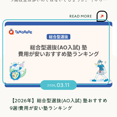
秘を—する」(出典：デジタル大辞泉)究という漢
ありますが、基本的には次のような項目が並びま
ちましょう。面接官に「どうぞ」と言われたら、
テーマのスケール感ではなく自分との距離感で
いことが見つからない」「将来の夢がない」と聞
字には、真理や本質をつかむため、これ以上行け
す。基本情報：氏名・高校名・連絡先など活動歴
「ありがとうございます」と言って、一礼して着
す。身近な疑問、日常の小さな違和感、好きなこ
くと、ネガティブな気持ちになるかもしれませ
ないところまで推し進めるという意味や、これ以
の要約：部活・委員会・探究・資格・ボランティ
READ MORE
席してください。ただ、上記3点を気にしすぎてロ
とのなぜ、という小さな疑問——そんな小さな問
ん。でも、これは決して珍しいことではありませ
上行けないところという意味があります。ある問
ア等自己PR：強み・得意なこと・これまでの活動
ボットのようにガチガチに動いていても不自然な
いから始まった研究が、深く掘り下げることで本
んし、恥ずかしいことでもありません。むしろ、
題や課題に対して、積極的に調べて解明しようと
で工夫したこと志望理由の要点：なぜこの大学・
印象を与えてしまうので、気にしすぎないことも
当に面白い成果を生むことはよくあります。立派
多くの人が通る道なんです。かくいう私も、高校
する姿勢を表す言葉です。そのため、主に具体的
学部なのか興味関心：学びたいテーマ、将来やっ
大切です！実際には面接の内容のほうがよほど重
なテーマより「自分が本当に気になるテーマ」を
生の頃ははっきりと将来の夢があったわけではあ
な課題や問題、実用的な目的を持った研究や調査
てみたいことここで大事なのは、エントリーシー
要なので、あまり意識せず、とはいえ、ある程度
選ぶこと。これが課題研究を成功させる最初の鍵
りませんでした。漠然と「東京に行きたい！」と
に対して使われる傾向にあります。ちなみに、
トはあなたという人間を大きく見せるために書く
作法は覚えて対策しておくというのが無難です。
です。自分が面白いと思うかが最も重要！課題研
いう思いはありましたが、それだけで「何がした
「探究」の類義語は「調査」「研究」「究明」な
書類ではなく、あなたの経験・興味・志望理由を
総合型選抜でよく聞かれる質問と回答例ここから
究のテーマ選びで、絶対に外せない基準がひとつ
いか」が明確だったわけではなかったです。もち
どです。二つの違いは「目的」意味の違いだけで
大学側に分かりやすく伝えるためのいわば「提出
は、総合型選抜でよく聞かれる質問とその回答例
あります。それは自分が面白いと思えるかどうか
ろん目指す理由なんて人それぞれだとは思いま
なく、その目的に焦点を当てると、違いがより明
書類の概要」です。実績の大きさよりも、そこに
をご紹介します。雰囲気を掴んでいただき、自分
です。課題研究は短くても数ヶ月、長ければ1〜2
す。ただ大学入学後を考えると、「自分は将来何
確になります。探求の目的は、なにか分からない
至った背景や考え方、一貫性が見られます。そし
にしか答えることのできない回答を作り上げてい
年かかります。その間、ずっと向き合い続けるテ
.03.11
をしたいか」「なぜこの大学学部に進学したの
もの、どこにあるか分からないものを追い求める
2026
て、先ほど触れた通り、大学によってはエントリ
ってください！志望理由回答例貴学の〇〇学部で
ーマです。最初はすごそうと思って選んだテーマ
か」が自分の中ではっきりしておりある程度目的
ことそのもの。主に、個人的な好奇心や哲学的な
ーシートが自己推薦書と同様に合否の評価対象と
は、△△という分野に実践的に取り組める点に魅
でも、自分が心からワクワクしていなければ、途
意識を持って進学することで、大学以降の行動力
興味に基づいて行われます。哲学や宗教、芸術な
【2026年】総合型選抜(AO入試) 塾おすすめ
して扱われ、文字数が多かったり、具体的な内容
力を感じ、志望いたしました。私は高校時代、□
中で失速してしまいます。また、面白いという気
アップにつながるのではないでしょうか。この記
どの領域でよく使われる言葉です。一方、探究は
9選!費用が安い塾ランキング
に踏み込む設問が多くなる場合もあります。エン
□の経験を通して△△に興味を持ち、より専門的
持ちは、研究の質に直結します。自分が本当に知
事では、進学する大学・学部が決まらないことに
ある物事を見極めて理解することであり、その目
トリーシートによくある設問と書き方総合型選抜
に学びたいと考えるようになりました。特に、貴