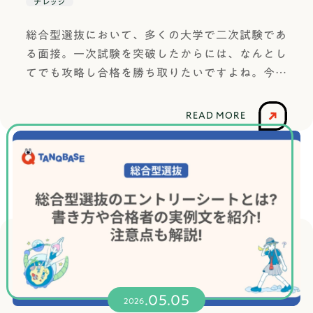
【OK】課題研究の例：江戸時代の食文化として例
ナレッジ
えば1日2食を現代の生活リズムで1週間実践し、体
総合型選抜において、多くの大学で二次試験であ
調や集中力の変化を記録する自らの体験を通して
る面接。一次試験を突破したからには、なんとし
データを集め、現代人にも効果があるかというと
てでも攻略し合格を勝ち取りたいですよね。今回
いう独自の仮説を検証しています。このように、
は総合型選抜の面接の頻出質問や面接官が見てい
検索して答えが出るものを避け、自分で条件を変
るポイントをご紹介します。面接に漠然とした不
えて実験や調査ができるものをテーマに据えるこ
READ MORE
安を抱えている方や、できるだけ多くの面接につ
とのがポイントです。自分オリジナルの独自の問
いての知識を蓄えたい方におすすめです！成城大
いがあるかどうかが最大の違いになります。テー
学に総合型選抜で合格した筆者の経験を惜しみな
マを選ぶ際には、それが独自の問いになっている
く書いていきますので、私と一緒に、面接が完璧
かを常に意識しましょう。課題研究の進め方課題
な受験生になりましょう！総合型選抜の面接っ
研究には大きく分けて次のようなステップがあり
て？総合型選抜の面接には、個人面接と集団面接
ます。ステップ概要1. テーマ設定・問い立てまず
(グループ面接)の２パターンがあります。面接官
何を明らかにしたいかを決めます。漠然とした興
は大学の教授であることがほとんどです。大学や
味から始めて、具体的な独自の問いに絞り込んで
学部学科によって形式が異なるため、自分が受験
いくプロセスです。2. 先行研究・情報収集自分の
.05.05
するのはどんな形式か、今一度確認しておきまし
2026
問いに関連する論文、書籍、記事などを調べま