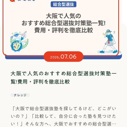
ます。最後まで読めば、自分だけのテーマがきっ
と見つかるはずです。先生方へ： 生徒が自由にテ
ーマを決めていいと言われて途方に暮れている場
合、この記事の手順にある「モヤモヤリスト」を
一緒に書き出してみてください。何を研究すべき
かよりも最近何が気になったかを聞くことで、生
徒の中から自発的な問いが生まれやすくなりま
.07.06
す。課題研究とは？課題研究とは、学校で与えら
2026
れた問いを解くだけでなく、自分自身で問いを立
て、調査・実験・考察を通じて答えを導き出す探
大阪で人気のおすすめ総合型選抜対策塾一
究活動です。高校では総合的な探究の時間の一環
覧!費用・評判を徹底比較
として取り組む学校が多く、1〜2年をかけてじっ
くり進めるケースも珍しくありません。大学の卒
ナレッジ
業論文や研究発表に近いイメージと言えば伝わり
「大阪で総合型選抜塾を探してるけど、どこがい
やすいでしょうか。課題研究の大きな特徴は答え
いの？」「比較して、自分に合った塾を見つけた
が一つではないという点です。国語や数学の問題
い！」そんな方へ、大阪でおすすめの総合型選抜
とは違い、正解がないからこそ、自分なりの仮説