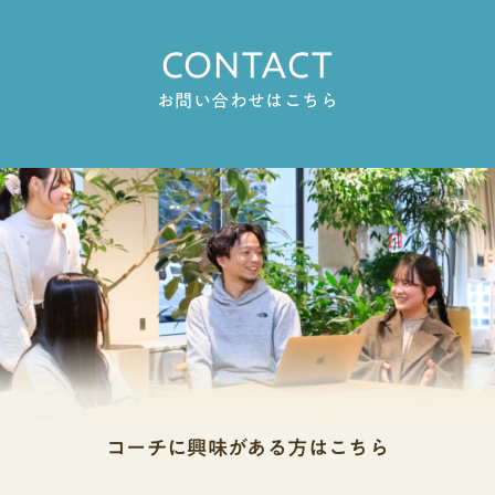
決めてから、それに必要な分野を後から決める方
安定したサービスを受けられるのがサブスク制の
係性の基本「この学部に行ったら将来の仕事が決
功例として、「堀川の奇跡」を紹介しましょう。
か、失敗や停滞をどう乗り越えたかといった、継
的資源論を履修することで、双方が不快な思いを
がうまくいきます。小さく絞り込む食文化と健康
強みです。総合型選抜(旧AO入試) 対策の安い塾順
まってしまうのでは？」と不安に思う人もいるか
「堀川の奇跡」とは、進学実績が低迷していた京
続力・主体性・粘り強さといった個人の能力も見
しない人材管理の方法や、人材の効率的な活用の
CONTACT
より学校給食の塩分量と中学生の血圧の関係の方
ランキング9選ここまでは総合型選抜(旧AO入試)
もしれません。結論から言うと、学部と就職先が
都市立堀川高校が、1999年の探究型の学習を設置
極められています。大学という環境の中でどれだ
仕方を学びたいと思っています。また、3年間◯◯
が研究しやすいです。テーマは絞れば絞るほど、
の料金や相場をみてきました。ここからはおすす
直結するケースと、そうでないケースの両方があ
したことで、数年で国公立大学の現役合格者数を
お問い合わせはこちら
け成長できるかを判断するために、受験生のこれ
教授のゼミナールに参加し、行儀修正の研究や人
深く掘り下げられます。先生や専門家に話を聞く
めの総合型選抜(旧AO入試)対策塾を費用が安い順
ります。学部と就職が直結しやすい分野の例医学
飛躍的（2001年6人→2002年106人）に伸ばし、
までの高校という環境下で何にどう取り組み、ど
間行動の理解を深めていきたいです。教員になる
完璧なテーマが決まっていなくても大丈夫です。
に10社紹介していきます！順位塾名サービス体系
部 → 医師薬学部 → 薬剤師看護学部 → 看護師これ
京都大学など難関大に多数合格させたという事例
んな課題にぶつかり、それをどう乗り越えたかに
という目標の実現のため、前述の学びと並行して
「モヤモヤリスト」が3つくらい書けたら、試しに
費用の安さ （入塾金+高3の約10ヶ月分の費用）指
らは国家資格の取得が前提となる職業なので、そ
です。21世紀の学校改革のモデルとして、全国で
ついて問いかけられているのです。どのように答
教職課程科目も履修します。計画的に学生生活を
先生に見せに行ってみましょう。こんな些細なこ
導形態講師授業形式面接対策課外活動のサポート1
の学部に進まないと基本的に目指せません。学部
真似た改革が行われたのは、大きな一歩だったと
えるべきかどの設問にも言える事ですが、大学が
送り、目標を実現させたいです。注意ポイント①
とが気になっているんですが研究のタネになりま
位塾名TANQ BASE（旧：はたらく部）サービス体
と就職が直結しにくい分野一方で、文学部、経済
いえるでしょう。④SSHが始まった2002年スーパ
求めている情報を簡潔に伝えることが必要です。
学びたい内容が具体的である②将来とつながって
すか、とリストを見せて具体的に相談すると、先
系サブスク制（定額制）費用の安さ （入塾金+高3
学部、法学部、社会学部などの多くの文系学部
ーサイエンスハイスクール（SSH）にあるよう
設問1は、大学に入学したときに成長する見込みを
いる③主体性がある高校時代に力を入れていたこ
生もアドバイスしやすくなりますし、そこから一
の約10ヶ月分の費用）◎456,500円(税込)指導形
や、理学部、工学部の一部では、卒業後の進路は
に、将来の国際的な科学技術人材の育成を図るた
学生のこれまでの高校という学ぶ場での活動まと
と回答例私は〇〇部の活動に力を入れました。特
気に新しいヒントを提案してもらえることもあり
態◯少人数制講師◎プロ講師授業形式◯オンライ
多岐にわたります。文学部出身でIT企業に就職す
め、2002年度から、文部科学省によるスーパーサ
めをもとに判断しようとしているので、先ほども
に△△という課題に対して、□□という工夫を行
ます。フィールドワークを先にやってみるテーマ
ン面接対策◎課外活動のサポート◎2位塾名総合型
る人もいれば、工学部出身で金融業界に進む人も
イエンスハイスクール（SSH）事業が開始されま
述べたように「高校生活三年間で何を行い、そこ
いました。その結果、〇〇という成果を得ること
を決めてから調べるのではなく、気になる場所に
選抜専門塾AOIサービス体系コマ制費用の安さ
います。大切なのは、学部で何を学んだかよりも
した。なんと大学との連携や科学分野での国際交
でどんな問題にぶつかり、何を学んだか」を軸に
ができ、この経験から課題解決力と継続力を身に
行ったり、気になる人に話を聞いたりしてから、
（入塾金+高3の約10ヶ月分の費用）◯510,000円
大学生活で何を考え、どんな経験をし、どんな力
流が行われた高校もあるようです。これに指定さ
行動力や失敗を次に生かす力といった自身のポテ
つけました。私の回答例私は高校時代に、キャリ
コーチに興味がある方はこちら
テーマを決めるという逆順も有効です。面白い課
(税込)〜指導形態◎個別指導講師◯大学生授業形
を身につけたかです。文系学部の特徴と学べるこ
れた高校数は2002年時点で26校でしたが、2026
ンシャルを大学に見せましょう。具体的な内容に
アや起業に関する課外活動に積極的に取り組みま
題研究テーマの具体例50選実際にどんなテーマで
式◎対面+オンライン面接対策◎課外活動のサポー
と文学部系統文学部を一言で表すと、「人間と文
年時点では240校まで増えているそうで、探究活
関しては、3年間であった全ての事を書くのではな