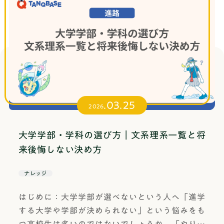
単そうに見えて、意外と緊張で飛びやすい面接の
意識しすぎるもっと難しいことを研究しなければ
「幸福の—」「貴重本の所在を—する」(引用：デ
本を整理し、目的やよくある項目を分かりやすく
マナー。メラビアンの法則では、3〜5秒で第一印
ならない、社会の役に立つテーマでなければなら
ジタル大辞泉)探求は探し求めると書くように、あ
解説します。エントリーシートの基本定義エント
象が決まるそうです。「この子、面接慣れてる
ないという思い込みが、テーマ選びのハードルを
るものを得ようと行動する様子を表す言葉。一般
リーシートとは、総合型選抜（旧AO入試）におい
な」、「基本ができていて好印象！」と面接官に
上げています。選択肢が多すぎる何でも研究でき
的に、自分自身の内側や外の世界を深く理解しよ
て、大学があなたの人物像をつかむために提出を
思わせられるように、ポイントを押さえておきま
るからこそ、何から手をつけていいかわからなく
うとすることを意味します。また、新しい知識や
求める書類のことです。ひと言でいえば、「あな
しょう。1. ノックは3回入室前のノックは、「コ
なります。失敗を恐れているちゃんとした結果が
理解を得るために、積極的に学び続けることも含
たがどんな人で、なぜこの学部を志望するのか」
ン・コン・コン」と必ず3回鳴らせましょう。よく
出なかったらどうしようという不安が、行動を止
まれます。個人的な好奇心や情熱に基づいて、あ
を、大学側が短時間で判断できる形にまとめたも
間違えやすいのが、ノック2回で終わってしまうこ
めることがあります。周りと比べてしまう友達が
.03.25
るテーマやトピックに対して能動的にチャレンジ
のです。多くの大学のエントリーシートは、自由
2026
とです。ノック2回は、お手洗いの空室確認の際に
決まっているのに自分だけ決まっていないと、焦
するような感じです。例えば、あるものを探し求
作文のように長文を書かせるというより、大学が
用いられるとも言われており、面接官によっては
りから視野が狭くなります。立派なテーマを決め
めてあちこち探し求める人を「探求者」と言った
用意した設問に沿って答える形式になっていま
大学学部・学科の選び方｜文系理系一覧と将
不快に思われる可能性があります。緊張で手が思
ようとしている落とし穴テーマが決まらない高校
り、物事を理解するために探し求める心を「探求
す。だからこそ、大学側は受験生を横並びで比較
来後悔しない決め方
うように動かないかもしれませんが、面接官にき
生に多い失敗パターンが、最初から立派なテーマ
心」と言ったりします。類義語は、深掘りや掘り
しやすく、あなたの強みや志望の方向性を効率よ
ちんとノックを3回してください！2. 立ち位置入室
を探そうとすることです。地球温暖化を解決した
下げなどです。追い求めると言い換えることもで
く把握できます。つまり、エントリーシートは”作
ナレッジ
後は、扉に近い方の椅子の横に立って、面接官か
い、AIで医療を変えたい——こうした大きなテー
きるでしょう。探究＝物事を深く突き詰める
文”というより、選考の入口で使われるプロフィー
ら声がかかるのを待ってください。椅子の左右は
マを掲げる気持ちはわかります。でも、高校生の
はじめに：大学学部が選べないという人へ「進学
［名］(スル)物事の意義・本質などをさぐって見
ル兼志望理由の圧縮資料といったイメージです。
気にせず、扉に近い方に立つだけでOKです。3. 声
課題研究としては壮大すぎて、具体的に何を調べ
する大学や学部が決められない」という悩みをも
きわめようとすること。「真理の—」「生命の神
エントリーシートに書く内容は大学によって差が
がかかってから座る必ず面接官の着席の指示を待
たらいいのかが見えなくなります。大切なのは、
つ高校生は多いのではないでしょうか。「やりた