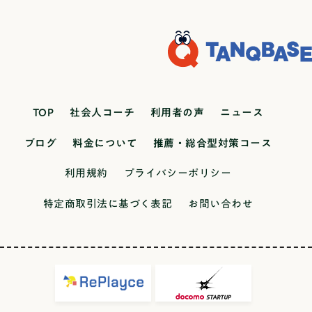
ション能力を高めたい人：言葉の持つ力や、人と
を立て、解決策を模索し続けるプロセスの重要性
も同じように、面接では「この会社で働き続けて
開を想定して、先にある行動をしていきたいと思
灯）は、集中力や目の疲れに影響するか？心理・
制+個別指導講師◎大学生+プロ講師授業形式◎対
人とのコミュニケーションのあり方に興味がある
が強調されました。また、この改訂では理数探究
くれる人材かどうか」が見られます。大学の総合
う活動でした。注意ポイント①具体的な行動を示
社会SNSの利用時間と高校生の睡眠時間の間には
面+オンライン面接対策◎課外活動のサポート◯7
人。外国語学部系統外国語学部は、英語だけでな
や古典探究といった、特定の教科を深掘りする探
型選抜も、「入学して終わり」ではなく、その後
す②工夫や努力を伝える③学びや成長で締めてい
相関関係があるか？赤い色のパッケージは食欲を
位塾名KOSSUN教育ラボサービス体系サブスク制
く、中国語、フランス語、スペイン語など、特定
究科目が新設されたことも大きな特徴です。変化
の学びまで見据えて評価している点が共通してい
るオープンキャンパスの参加有無回答例(参加した
増進させるか？色彩心理と購買行動の関係音楽の
（定額制）費用の安さ （入塾金+高3の約10ヶ月分
の言語と文化を深く学びます。単に言葉を習得す
の激しい現代社会において、主体的に課題を見つ
ます。どのように答えるべきかでは、どのように
場合)オープンキャンパスに参加し、〇〇の模擬授
テンポは、問題を解くスピードや正確さに影響す
の費用）△880,000円(税込)指導形態◎個別指導
るだけでなく、その国の歴史や社会、人々の考え
け出し、他者と協働しながら解決していく探究の
大学に対してその大学・学部・学科だからこそ入
業を受けました。その中で△△に興味を持ち、よ
るか？制服と私服では、生徒の行動や気持ちにど
講師◎プロ講師授業形式◎対面+オンライン面接対
TOP
社会人コーチ
利用者の声
ニュース
方まで理解することを目指すことが多いようで
サイクル（下記を参照）は、21世紀を生き抜くた
学したいという事を伝えるのか、そのポイント
り深く学びたいと感じました。また、在学生の方
のような違いが生まれるか？図書館での学習と自
策◎課外活動のサポート◯8位塾名Studyコーデサ
す。外国語を「文化」として研究できることが最
めの資質・能力の核として位置づけられました。
は、「オリジナリティ」です。大学は、あなた以
のお話から□□という学びの姿勢に魅力を感じま
ブログ
料金について
推薦・総合型対策コース
室での学習、記憶の定着率はどちらが高いか？地
ービス体系サブスク制（定額制）費用の安さ （入
大の魅力です！向いている人外国の言葉や文化に
探究のサイクルを構成する4つのステップとは？
外にも何百人という学生のエントリーシートを読
した。私の回答例オープンキャンパスでは個別相
域住民が地域のゴミ拾いに参加する動機は何か？
塾金+高3の約10ヶ月分の費用）△約1,014,000円
強い興味がある人。コミュニケーションをとるの
① 課題の設定日常生活や社会との関わりの中か
利用規約
プライバシーポリシー
んでいます。そのため、「誰でも書ける内容」で
談に参加しました。2名の4年生の方に、学科の特
アンケート調査で分析する高校生の将来の夢は、
指導形態◎個別指導講師◎プロ講師授業形式◯オ
が好きな人。探究心が旺盛で、知的好奇心がある
ら、解明したい「問い」や解決すべき課題を自ら
は記憶に残りません。あなたにしか書けない、オ
徴や授業の雰囲気をお話しいただきました。中で
親の職業と相関関係があるか？クラス内の座席の
特定商取引法に基づく表記
お問い合わせ
ンライン面接対策◎課外活動のサポート△9位塾名
人。教育学部系統教育学部は、教員免許の取得を
見出す。② 情報の収集立てた問いに対して、必要
リジナリティあふれる文章を目指しましょう。オ
も、少人数制が取られている授業が多いことや、
位置は、授業への参加度や成績に影響するか？あ
メディカルラボサービス体系サブスク制（定額
目指すだけでなく、子どもの成長や教育の仕組
な情報をインタビューや調査などの多様な手段で
リジナリティは、大学に対する理解とあなた自身
実務経験のある教授が多くいらっしゃる点に興味
りがとうという感謝の言葉をかける頻度は、人間
制）費用の安さ （入塾金+高3の約10ヶ月分の費
み、心理学などを学びます。教員養成系（免許取
集める。③ 整理・分析集めた情報を比較・分類し
の経験をつなげることで生まれます。大学・学科
を持ち、成城大学で学びたいと感じました。ま
関係の満足度に影響するか？高齢者と若者では、
用）△3,122,000円(税込)指導形態◎個別指導講師
得が主）と教育学系（教育を研究対象とする）に
たり、因果関係を推論したりして、自分の考えを
の特色（学び、カリキュラム、教授など）と、あ
た、4年生の方々が心から成城大学で学べてよかっ
同じ出来事のリスク認知にどのような差がある
◎プロ講師+大学生授業形式◎対面+オンライン面
分かれています。向いている人教育に強い興味が
論理的に深めていく。④ まとめ・表現探究の結果
なたの原体験や問題意識が一本の線でつながって
たという姿勢でお話しされていたことも強く印象
か？食・栄養・健康ヨーグルトや納豆などの発酵
接対策◎課外活動のサポート△ ※本記事は正確な
ある人。人の成長をサポートしたい人。教えるこ
を成果物としてまとめ、他者に発表する中で、さ
いると、その大学にあなたが入るべき説得力のあ
に残っており、魅力を感じました。注意ポイント