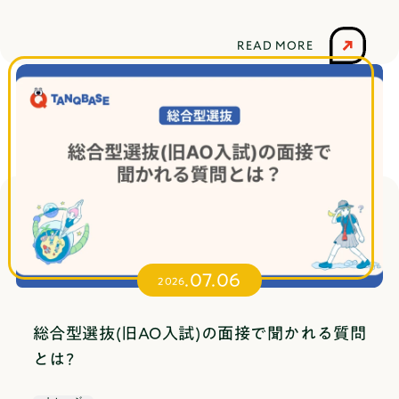
対策塾をご紹介します！各塾の特徴や費用、口コ
を立て、それを検証していくプロセスそのものに
ミなどを調査しました。ぜひ、それぞれの違いを
意味があります。課題研究は単なる調べ学習とは
READ MORE
比較し、自分に1番合う塾を見つけてください！大
異なる課題研究と調べ学習は、似て非なるもので
阪でおすすめの総合型選抜対策塾6選【早見表】
す。この違いを理解しておくことが、テーマ選び
の大前提になります。調べ学習は、すでにある情
報をインターネットや本で検索し、集めて整理す
る活動です。情報を正確にまとめる力は養われま
すが、自分独自の発見はほとんどありません。一
方、課題研究は自ら問いを立て、条件を変えて実
験や調査をし、考察する探究活動です。読書や検
索だけで答えが出るものを避け、アクションを起
.07.06
こす必要があります。違いを分かりやすくするた
2026
めに、同じ江戸時代の食文化について考えてみま
しょう。【NG】調べ学習の例：江戸時代の食文化
総合型選抜(旧AO入試)の面接で聞かれる質問
について調べる検索すればすぐに答えが出るた
とは?
め、単なるまとめ作業で終わってしまいます。