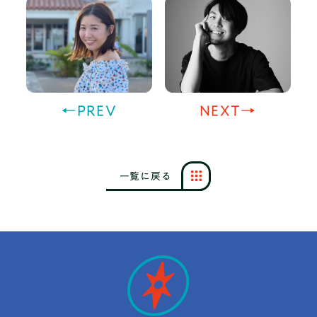
←PREV
NEXT→
一
覧
に
戻
る