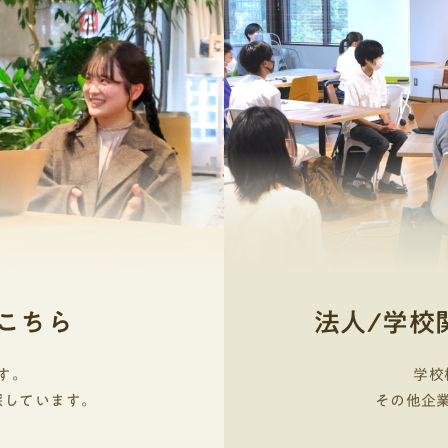
推薦・総合対策コース
こちら
法人/学校
す。
学校
探しています。
その他企