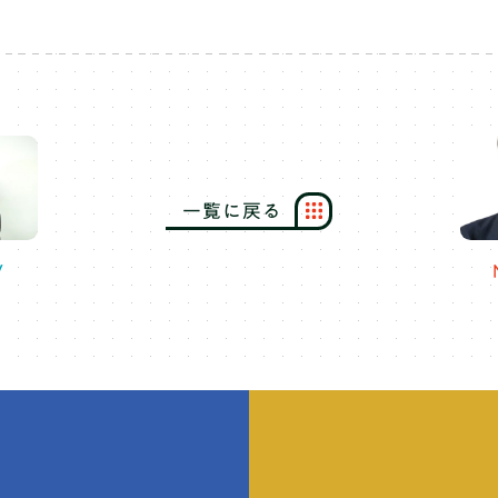
一
覧
に
戻
る
保護者の方へ
V
ニュース