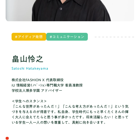
ブログ
料金
アイディア発想
コミュニケーション
畠山怜之
推薦・総合対策コース
Satoshi Hatakeyama
株式会社FASHION X 代表取締役
iU 情報経営ｲﾉﾍﾞｰｼｮﾝ専門職大学 客員准教授
まずは無料体験
学校法人博多学園 アドバイザー
＜学生へのスタンス＞
「こんな世界があったんだ！」「こんな考え方があったんだ！」という気
づきを与えるのが得意です。私自身、学生時代にもっと早くたくさんの輝
く大人に会えてたらと思う事が多かったです。将来活躍したい！と思って
いる学生一人一人の想いを尊重して、真剣に向き合います。