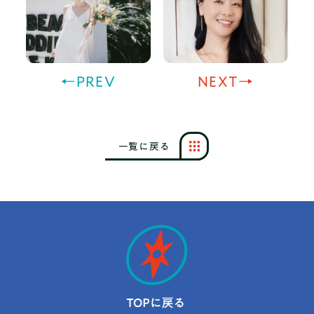
←PREV
NEXT→
一
覧
に
戻
る