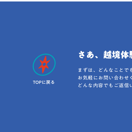
ても数ヶ月、長ければ1〜2
シートとは、総合型選抜（旧AO入試
「自分は将来何をしたいか」「なぜ
す。最初はすごそうと思って
て、大学があなたの人物像をつかむ
学部に進学したのか」が自分の中で
ば、途中で失速してしまいま
出を求める書類のことです。ひと
しておりある程度目的意識を持って
す。自分が本当に知りたいと
ば、「あなたがどんな人で、なぜこ
ことで、大学以降の行動力アップに
深く掘り下げられる。深く掘
志望するのか」を、大学側が短時間
のではないでしょうか。この記事で
選ぶとき、これは評価されそ
きる形にまとめたものです。多くの
する大学・学部が決まらないことに
するかを自分に問いかけてみ
ントリーシートは、自由作文のよう
る高校生に向けて、大学学部の比
ト」を作るまず、日常生活で
書かせるというより、大学が用意し
ト、具体的な決め方のステップなど
にと感じたことを書き出して
沿って答える形式になっています。
ます。自分に合った大学・学部を決
そ、大学側は受験生を横並びで比
問です。10個、20個と書き
になれば幸いです！大学学部を選ぶ
く、あなたの強みや志望の方向性を
なこと・得意なことと結びつ
まずは、どんなことで
ておきたいこと具体的な学部の紹介
把握できます。つまり、エントリ
趣味や好きなことと社会の問
お気軽にお問い合わせ
に、大学選びで押さえておきたい基
は”作文”というより、選考の入口で
あるテーマになりやすいです
イントを確認しておきましょう。こ
どんな内容でもご返信
プロフィール兼志望理由の圧縮資料
したいという漠然とした興味
ているかどうかで、学部選びの精度
イメージです。エントリーシートに
変えるとどう変化するかとい
上がります。学部と学科の違い大学
は大学によって差がありますが、基
きことが具体的になります。
部」と「学科」がありますが、この
次のような項目が並びます。基本
実際に調べられるかどうかは
しく理解していますか？学部は、大
名・高校名・連絡先など活動歴の
ぎる、倫理的に問題があると
分野のまとまりです。例えば「工学
活・委員会・探究・資格・ボランテ
同じことを研究した人がいた
学部」「経済学部」などがこれに
己PR：強み・得意なこと・これまで
ことで、まだ調べられていない
す。学科は、学部の中でさらに専門