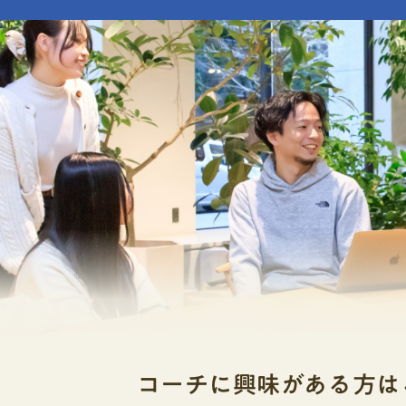
工夫したこと志望理由の要点：な
館デジタルコレクションなど
かく分けたものです。例えば工学
学・学部なのか興味関心：学びたい
「機械工学科」「電気電子工学科」
ら入る理系にしようか文系に
将来やってみたいことここで大事な
学科」などがあります。 つまり、学
す。まず自分が知りたいこと
ントリーシートはあなたという人間
ことは「大まかな方向性」を決める
まくいきます。小さく絞り込
見せるために書く書類ではなく、あ
科を選ぶことは「具体的に何を深く
関係の方が研究しやすいです
験・興味・志望理由を大学側に分か
を決めることになります。学部だけ
生や専門家に話を聞く完璧な
伝えるためのいわば「提出書類の
学科まで調べて自分の興味に合って
スト」が3つくらい書けたら
す。実績の大きさよりも、そこに至
確認することが大切ですね！大学に
ことが気になっているんです
や考え方、一貫性が見られます。そ
じ学部名でも内容が異なる意外と見
相談すると、先生もアドバイ
ほど触れた通り、大学によってはエ
ちなのが、同じ学部名でも大学によ
提案してもらえることもあり
シートが自己推薦書と同様に合否の
る内容がかなり違うということです
てから調べるのではなく、気
として扱われ、文字数が多かったり
「情報学部」という名前でも、ある
な内容に踏み込む設問が多くなる場
から、テーマを決めるという逆
プログラミングやAIなど技術寄りの
ます。エントリーシートによくある
際にどんなテーマで研究できる
心だったり、別の大学ではメディア
き方総合型選抜（旧AO入試）のエン
の問いの形になっているので
ニケーションなど社会科学寄りの内
ートで出される設問は、大学によっ
の土壌と市販の土壌では、植
だったりします。学部名だけで「き
あってもだいたい決まった型に沿っ
質は、場所によってどれほど
いうことが学べるだろう」と思い込
なっています。なぜなら、エントリ
ら、その土地の環境履歴はど
大学のカリキュラムや研究室、開講
はあなたの提出書類の概要であり、
のストレス軽減に効果がある
チェックすることをおすすめします
コーチに興味がある方は
に問う基本的な設問がまとめられて
肥料と比べて育ちに差がある
公式サイトやパンフレット、オープ
だからです。大学が知りたがってい