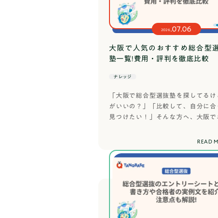
す。高校では総合的な探究の時
じっくり進めるケースも珍し
ジと言えば伝わりやすいでし
.07.06
2026
いう点です。国語や数学の問
大阪で人気のおすすめ総合型
て、それを検証していくプロ
塾一覧!費用・評判を徹底比較
学習とは異なる課題研究と調
くことが、テーマ選びの大前
ナレッジ
ネットや本で検索し、集めて
すが、自分独自の発見はほと
「大阪で総合型選抜塾を探してるけ
件を変えて実験や調査をし、
がいいの？」「比較して、自分に合
のを避け、アクションを起こ
見つけたい！」そんな方へ、大阪で
の総合型選抜対策塾をご紹介します
じ江戸時代の食文化について
特徴や費用、口コミなどを調査しま
食文化について調べる検索す
READ 
ひ、それぞれの違いを比較し、自分に
てしまいます。【OK】課題研
塾を見つけてください！大阪でおす
の生活リズムで1週間実践し
合型選抜対策塾6選【早見表】
ータを集め、現代人にも効果
のように、検索して答えが出
ものをテーマに据えることの
どうかが最大の違いになりま
るかを常に意識しましょう。