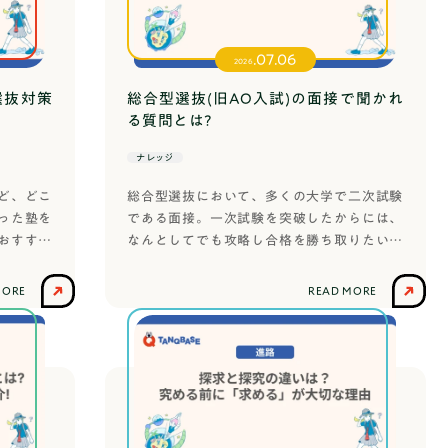
間の一環として取り組む学校が多く、1〜2年をかけて
くありません。大学の卒業論文や研究発表に近いイメー
ょうか。課題研究の大きな特徴は答えが一つではないと
.07.06
2026
題とは違い、正解がないからこそ、自分なりの仮説を立
選抜対策
総合型選抜(旧AO入試)の面接で聞かれ
セスそのものに意味があります。課題研究は単なる調べ
る質問とは?
べ学習は、似て非なるものです。この違いを理解してお
提になります。調べ学習は、すでにある情報をインター
ナレッジ
整理する活動です。情報を正確にまとめる力は養われま
んどありません。一方、課題研究は自ら問いを立て、条
保護者の方へ
ど、どこ
総合型選抜において、多くの大学で二次試験
考察する探究活動です。読書や検索だけで答えが出るも
った塾を
である面接。一次試験を突破したからには、
す必要があります。違いを分かりやすくするために、同
おすすめ
なんとしてでも攻略し合格を勝ち取りたいで
！各塾の
すよね。今回は総合型選抜の面接の頻出質問
考えてみましょう。【NG】調べ学習の例：江戸時代の
した。ぜ
や面接官が見ているポイントをご紹介しま
ればすぐに答えが出るため、単なるまとめ作業で終わっ
MORE
READ MORE
1番合う
す。面接に漠然とした不安を抱えている方
究の例：江戸時代の食文化として例えば1日2食を現代
すめの総
や、できるだけ多くの面接についての知識を
、体調や集中力の変化を記録する自らの体験を通してデ
蓄えたい方におすすめです！成城大学に総合
があるかというという独自の仮説を検証しています。こ
型選抜で合格した筆者の経験を惜しみなく書
るものを避け、自分で条件を変えて実験や調査ができる
いていきますので、私と一緒に、面接が完璧
がポイントです。自分オリジナルの独自の問いがあるか
ニュース
な受験生になりましょう！総合型選抜の面接
す。テーマを選ぶ際には、それが独自の問いになってい
って？総合型選抜の面接には、個人面接と集
課題研究の進め方課題研究には大きく分けて次のような