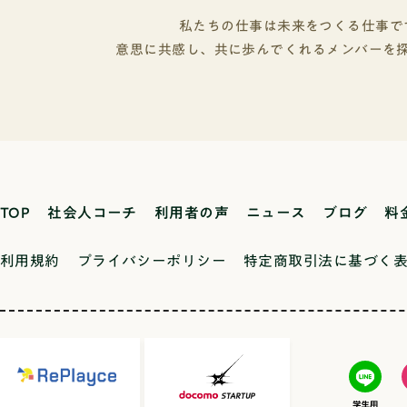
差があるか？プラスチックご
パスでの説明会などを活用して、実
の基本情報は以下の三つです。あな
域の外来植物の分布はどのよ
学べるのかを具体的に把握しましょ
私たちの仕事は未来をつくる仕事で
な人か（人となり・強み・価値観）
利用は家庭レベルで現実的に
との関係性の基本「この学部に行っ
意思に共感し、共に歩んでくれるメンバーを
大学・学部なのか（志望の必然性・
D・蛍光灯）は、集中力や目の
の仕事が決まってしまうのでは？」
入学後に成長する見込みがあるか（
思う人もいるかもしれません。結論
生の睡眠時間の間には相関関
像度・主体性）ここからはエントリ
と、学部と就職先が直結するケース
か？色彩心理と購買行動の関
によく出される設問を、「武蔵野大
でないケースの両方があります。学
するか？制服と私服では、生
型選抜Ⅰ期：面接型）」のエントリ
が直結しやすい分野の例医学部 → 
館での学習と自室での学習、
を元に、「なぜ大学がそれを聞くの
→ 薬剤師看護学部 → 看護師これ
拾いに参加する動機は何か？
のように答えるべきか」を解説し
格の取得が前提となる職業なので、
業と相関関係があるか？クラ
す。記事後半に、取り上げている武
に進まないと基本的に目指せません
か？ありがとうという感謝の
TOP
社会人コーチ
利用者の声
ニュース
ブログ
料
に総合型選抜で合格した学生のエン
就職が直結しにくい分野一方で、文
高齢者と若者では、同じ出来
ートを載せていますので、参考とし
済学部、法学部、社会学部などの多
康ヨーグルトや納豆などの発
ださい。※武蔵野大学はエントリー
利用規約
プライバシーポリシー
特定商取引法に基づく
学部や、理学部、工学部の一部では
あるか？朝食を食べるか食べ
出願における提出書類として扱って
の進路は多岐にわたります。文学部出
大学公式情報として選抜方法に「
集中力にどう影響するか？地
企業に就職する人もいれば、工学部
（エントリーシート、調査書、課
あるか？コンビニ弁当の塩分
融業界に進む人もいます。大切なの
等）」が明記されており、エントリ
めるか？地産地消を実践して
で何を学んだかよりも大学生活で何
が合否における評価対象であること
バランスに差があるか？食べ
どんな経験をし、どんな力を身につ
ます。※設問の形式上、エントリー
があるか？給食の残食率は、
す。文系学部の特徴と学べること文
問1の「選択した出願資格に応じた出
齢者の食事回数・内容は、介
文学部を一言で表すと、「人間と文