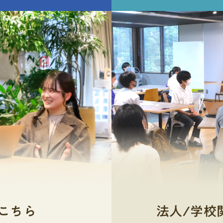
ぜこの大
か。なぜ文部科学省は探求ではなく探究を使
す」と言って、一礼して着席してください。
で検索してみましょう。「分野」ではなく独自の問いか
部の中に
スク制の強みです。総合型選抜(旧AO入試) 対
テーマ、
ったのでしょうか。その理由について、総合
ただ、上記3点を気にしすぎてロボットのよう
「情報工
策の安い塾順ランキング9選ここまでは総合型
しようかというという分野選びから入ると迷いやすいで
のは、エ
的な探究の時間が導入された背景を踏まえて
にガチガチに動いていても不自然な印象を与
部を選ぶ
選抜(旧AO入試)の料金や相場をみてきまし
を決めてから、それに必要な分野を後から決める方がう
を大きく
解説していきます。文部科学省が総合的な探
えてしまうので、気にしすぎないことも大切
こと、学
た。ここからはおすすめの総合型選抜(旧AO
む食文化と健康より学校給食の塩分量と中学生の血圧の
なたの経
究の時間を導入するまでの歴史①初めて「探
です！実際には面接の内容のほうがよほど重
学ぶか」
入試)対策塾を費用が安い順に10社紹介してい
。テーマは絞れば絞るほど、深く掘り下げられます。先
りやすく
究」が学習指導要領で使われたのは1969年探
要なので、あまり意識せず、とはいえ、ある
でなく、
きます！順位塾名サービス体系費用の安さ
テーマが決まっていなくても大丈夫です。「モヤモヤリ
概要」で
究的な学習」の歴史的形成について ― 高大接
程度作法は覚えて対策しておくというのが無
いるかを
（入塾金+高3の約10ヶ月分の費用）指導形態
、試しに先生に見せに行ってみましょう。こんな些細な
った背景
続改革に向けた基礎理解の研究 ―によると、
難です。総合型選抜でよく聞かれる質問と回
よって同
講師授業形式面接対策課外活動のサポート1位
が研究のタネになりますか、とリストを見せて具体的に
して、先
特定の学習方法を指す言葉として初めて登場
答例ここからは、総合型選抜でよく聞かれる
落としが
塾名TANQ BASE（旧：はたらく部）サービス
スしやすくなりますし、そこから一気に新しいヒントを
ントリー
したのは、1969年改訂の中学校学習指導要領
質問とその回答例をご紹介します。雰囲気を
って学べ
体系サブスク制（定額制）費用の安さ （入塾
ます。フィールドワークを先にやってみるテーマを決め
評価対象
「理科」であるようです。翌1970年の高校学
掴んでいただき、自分にしか答えることので
。例えば
金+高3の約10ヶ月分の費用）◎456,500円
になる場所に行ったり、気になる人に話を聞いたりして
、具体的
習指導要領「理科」の目標にも、「自然の事
きない回答を作り上げていってください！志
大学では
(税込)指導形態◯少人数制講師◎プロ講師授
合もあり
物・現象の中に問題を見いだし、それを探究
順も有効です。面白い課題研究テーマの具体例50選実
望理由回答例貴学の〇〇学部では、△△とい
内容が中
業形式◯オンライン面接対策◎課外活動のサ
設問と書
する過程を通して……」という表現で記載さ
か、50個の具体例を分野別に紹介します。どれも独自
う分野に実践的に取り組める点に魅力を感
やコミュ
ポート◎2位塾名総合型選抜専門塾AOIサービ
トリーシ
れました。②探究活動が始まった1989年198
、参考にしてみてください。環境・自然科学学校の校庭
じ、志望いたしました。私は高校時代、□□
容が中心
ス体系コマ制費用の安さ （入塾金+高3の約1
て違いは
9年の学習指導要領から、高校の理科の一部と
物の成長速度にどのような違いがあるか？地域の川の水
の経験を通して△△に興味を持ち、より専門
っとこう
0ヶ月分の費用）◯510,000円(税込)〜指導
た設問に
して総合理科という科目が導入されました。
異なるか？上流・中流・下流で比較する雑草の種類か
的に学びたいと考えるようになりました。特
まず、各
形態◎個別指導講師◯大学生授業形式◎対面
ーシート
この科目では、自分でテーマを決めて、自分
こまで推測できるか？校内の植物の種類と配置は、生徒
に、貴学の〇〇という授業内容や□□教授の
科目まで
+オンライン面接対策◎課外活動のサポート
全受験生
で調査・研究を行い、これが探究活動と呼ば
か？身近な食品廃棄物を使ったコンポスト堆肥は、化学
研究に強い関心があります。私の回答例私が
。大学の
◯3位塾名Loohcs志塾(旧AO義塾)サービス体
こちら
法人/学校
いる書類
れるようになります。これが今行われている
か？都市部と郊外では、同じ季節でも気温にどれほどの
貴学の経済学部への入学を希望する理由は、
ンキャン
系サブスク制+コマ制費用の安さ （入塾金
る受験生
総合的な探究の時間の原点と言えるかもしれ