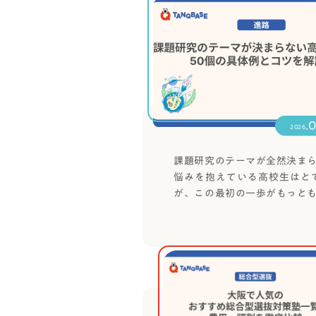
.
2026
課題研究のテーマが全然決ま
悩みを抱えている高校生はと
が、この最初の一歩がもっと
が決まらない理由から具体的な
解説します。最後まで読めば
へ： 生徒が自由にテーマを決
手順にある「モヤモヤリスト
よりも最近何が気になったか
くなります。課題研究とは？
く、自分自身で問いを立て、