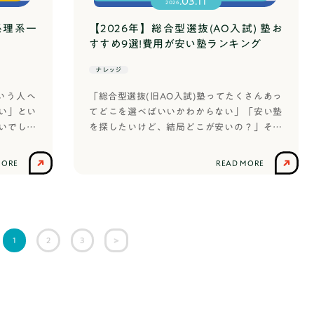
.03.11
考えています。集団面接(グループ面接)集団
2026
なぜ難しいの？テーマが決まらない理由は主に次のよう
またエン
けることも含まれます。個人的な好奇心や情
面接は、受験者複数名と面接官1〜3名で進み
の興味があることがわからない日頃から探究心を持って
ミスや注
熱に基づいて、あるテーマやトピックに対し
系理系一
【2026年】総合型選抜(AO入試) 塾お
ます。受験者が複数名いることで、個人面接
に興味があるか自体がわからなくなりがちです。研究ら
抜(旧A
て能動的にチャレンジするような感じです。
すすめ9選!費用が安い塾ランキング
と比べると面接官の圧力は軽減されますが、
しいことを研究しなければならない、社会の役に立つテ
際のエン
例えば、あるものを探し求めてあちこち探し
他の受験者との差別化が必要になります。マ
ナレッジ
う思い込みが、テーマ選びのハードルを上げています。
を執筆す
求める人を「探求者」と言ったり、物事を理
ナーや積極性も比較されやすいため注意が必
できるからこそ、何から手をつけていいかわからなくな
ので、こ
解するために探し求める心を「探求心」と言
推薦・総合対策コース
要です。例えば、面接官から発言を促される
いう人へ
「総合型選抜(旧AO入試)塾ってたくさんあっ
ントリー
ったりします。類義語は、深掘りや掘り下げ
ゃんとした結果が出なかったらどうしようという不安
際に、端から順にという訳ではなく、好きな
い」とい
てどこを選べばいいかわからない」「安い塾
決できま
などです。追い求めると言い換えることもで
ます。周りと比べてしまう友達が決まっているのに自分
方から自由にどうぞ、と促されて発言をして
いでしょ
を探したいけど、結局どこが安いの？」そん
は？エン
きるでしょう。探究＝物事を深く突き詰める
から視野が狭くなります。立派なテーマを決めようとし
いくような面接試験もありました。この場
い」「将
な悩みを持っていませんか？この記事では、
O入試）
［名］(スル)物事の意義・本質などをさぐっ
らない高校生に多い失敗パターンが、最初から立派なテ
合、消極的な態度よりは積極的に自ら発言し
ブな気持
そのような悩みを持っている方におすすめの
MORE
READ MORE
る書類で
て見きわめようとすること。「真理の—」
地球温暖化を解決したい、AIで医療を変えたい——こ
ていった方がポジティブな印象を与えられま
れは決し
塾10選を紹介します！各塾の費用や特徴をお
の”では
「生命の神秘を—する」(出典：デジタル大辞
気持ちはわかります。でも、高校生の課題研究としては
すし、後手に回ると発言が重なってしまった
ずかしい
伝えするので、違いを比較しながら自分に1番
あなたを
泉)究という漢字には、真理や本質をつかむた
べたらいいのかが見えなくなります。大切なのは、テー
り、と先手を取った方が良い可能性がありま
の人が通
合う塾を探してみてください！総合型選抜(旧
”がエン
め、これ以上行けないところまで推し進める
との距離感です。身近な疑問、日常の小さな違和感、好
す。ただし、一方で何も回答を作らずに勢い
生の頃は
AO入試)の塾の一般的な授業料は？総合型選
っては自
という意味や、これ以上行けないところとい
な疑問——そんな小さな問いから始まった研究が、深く
に任せて挙手をしてしまうと、場当たり的な
はありま
抜(旧AO入試)塾には、塾ごとに様々な授業体
1
2
3
なること
う意味があります。ある問題や課題に対し
い成果を生むことはよくあります。立派なテーマより
態度を見抜かれむしろマイナスです。積極性
い！」と
系を採用しており、それによって授業料が変
です。ま
て、積極的に調べて解明しようとする姿勢を
は見せつつも確実に回答できる算段が付いて
マ」を選ぶこと。これが課題研究を成功させる最初の鍵
で「何が
わってきます。1ヶ月の相場は月約5万円〜6
理し、目
表す言葉です。そのため、主に具体的な課題
から回答するようにしましょう。入室から着
が最も重要！課題研究のテーマ選びで、絶対に外せない
かったで
万5000円です。高校1、2年生から通うとな
解説しま
や問題、実用的な目的を持った研究や調査に
席までの流れここからは、当日の流れに沿っ
れぞれだ
ると、2〜3年間の合計で少なくとも100万円
は自分が面白いと思えるかどうかです。課題研究は短く
ントリー
対して使われる傾向にあります。ちなみに、
て注意点を挙げていきます。簡単そうに見え
えると、
以上かかります。コマ制コマ制では、授業は