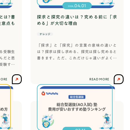
団面接(グループ面接)の２パターンがありま
.04.01
概要1. テーマ設定・問い立てまず何を明らかにしたい
2026
す。面接官は大学の教授であることがほとん
味から始めて、具体的な独自の問いに絞り込んでいくプ
どです。大学や学部学科によって形式が異な
とは?書
探求と探究の違いは？究める前に「求
情報収集自分の問いに関連する論文、書籍、記事などを調
るため、自分が受験するのはどんな形式か、
注意点も
める」が大切な理由
いに答えていないかを確認し、自分の研究の独自性を見
今一度確認しておきましょう。個人面接個人
そらくこうだろうという予測を立てます。この仮説がある
ナレッジ
面接は受験者1名と面接官1〜3名で進みます。
決まります。4. 調査・実験・フィールドワークアンケ
(筆者の時は面接官が2名でした。)面接官の方
「探求」と「探究」の言葉の意味の違いと
察など、問いに応じた方法で情報を集めます。5. デー
ブログ
が人数が多いため、心理的圧力を感じやすい
いる受験生
は？探求は探し求める、探究は探し究めると
理し、仮説が正しかったか検証します。6. 考察・まと
という不安要素がありますが、私の経験上、
んだと思
書きます。ただ、これだけじゃ違いがよくわ
ぜそうなったのかを考えます。仮説が外れていても、そ
場の空気を自分のものにしやすいため、実は
を受験する
からないですよね。まずは、それぞれの意味
 発表・論文執筆研究のプロセスと成果を発表資料や論文
意外と当たり枠だと思います。集団面接と比
を分ける
や使い分けについて解説します。探求＝未知
につく力課題研究を通じて身につく力は、将来にわたっ
べて、一見、同じ受験生が居たほうが安心感
ントリー
のものを探し求める［名］(スル)あるものを
MORE
READ MORE
につく力詳細・メリット問いを立てる力日常のあらゆる
や考える時間が与えられるような感じを覚え
る人は少
得ようとしてさがし求めること。さがし出し
本当にそうだろうかと考えられるようになります。情報
ますが、実際は個人面接の方が自分しか受験
って、エ
て手に入れようとすること。「幸福の—」
生がいないため、周りからの影響を受けず、
報とそうでない情報を見分け、必要な情報を効率よく集
・事前面
「貴重本の所在を—する」(引用：デジタル大
自分のペースや自分の言葉で話すことができ
考力仮説→検証→考察のサイクルを繰り返すことで、筋
提出書類
辞泉)探求は探し求めると書くように、あるも
るからです。私は個人面接だったのですが、
きます。表現・プレゼン力研究をわかりやすく人に伝え
料金
いる意味
のを得ようと行動する様子を表す言葉。一般
面接では自分のタイミングで話すことがで
説明力が向上します。粘り強さと自律性正解のない問い
事では、
的に、自分自身の内側や外の世界を深く理解
き、場を和やかにすることができたので個人
難に立ち向かう精神力と、自分で計画を立てて進める力
ら大学に
しようとすることを意味します。また、新し
面接の方がむしろやりやすいのではないかと
入試、就職、そして社会人生活においても高く評価され
違い」を
い知識や理解を得るために、積極的に学び続