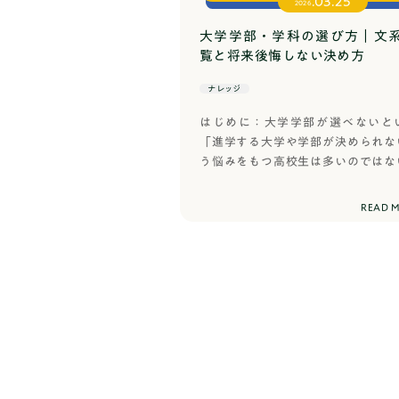
.03.25
2026
るスキルです。テーマ決めは
それぞれ丁寧に解説していきます。
なものが考えられます。自分
トリーシートを書く際に陥りやすい
大学学部・学科の選び方｜文
生活していないと、自分が何
意すべき点を解説したのち、総合型選
覧と将来後悔しない決め方
しさを意識しすぎるもっと難
O入試)で志望校に合格した学生の実
ナレッジ
ーマでなければならないとい
トリーシートをお見せします！記事
選択肢が多すぎる何でも研究
るうえで、深く調査をしております
はじめに：大学学部が選べないと
の記事を読むだけで、みなさんのエ
ります。失敗を恐れているち
「進学する大学や学部が決められな
シートに対する疑問や不安を全て解
が、行動を止めることがあり
う悩みをもつ高校生は多いのではな
すよ！そもそもエントリーシートと
だけ決まっていないと、焦り
うか。「やりたいことが見つからな
トリーシートとは、総合型選抜（旧A
ている落とし穴テーマが決ま
来の夢がない」と聞くと、ネガティ
READ 
で出願を行う際に最初に立ちはだか
ーマを探そうとすることです。
ちになるかもしれません。でも、こ
す。ですが”志望理由を完璧に書くも
うした大きなテーマを掲げる
て珍しいことではありませんし、恥
なく、大学が多くの出願者の中から
壮大すぎて、具体的に何を調
ことでもありません。むしろ、多く
短時間で把握するための”入口の書類
マのスケール感ではなく自分
る道なんです。かくいう私も、高校
トリーシートです。さらに大学によ
きなことのなぜ、という小さ
はっきりと将来の夢があったわけで
己推薦書と同様に合否の評価対象に
掘り下げることで本当に面白
せんでした。漠然と「東京に行きた
もあるため、求められる範囲は様々
「自分が本当に気になるテー
いう思いはありましたが、それだけ
ずは、エントリーシートの基本を整
です。自分が面白いと思うか
したいか」が明確だったわけではな
的やよくある項目を分かりやすく
す。もちろん目指す理由なんて人そ
基準がひとつあります。それ
す。エントリーシートの基本定義エ
とは思います。ただ大学入学後を考