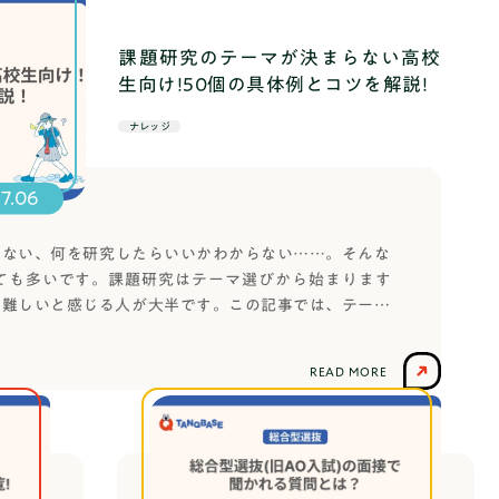
TOP
課題研究のテーマが決まらない高校
生向け!50個の具体例とコツを解説!
ナレッジ
07.06
らない、何を研究したらいいかわからない……。そんな
社会人コーチ
ても多いです。課題研究はテーマ選びから始まります
も難しいと感じる人が大半です。この記事では、テーマ
選び方のコツ、さらには分野別の具体例50個まで徹底
、自分だけのテーマがきっと見つかるはずです。先生方
READ MORE
めていいと言われて途方に暮れている場合、この記事の
」を一緒に書き出してみてください。何を研究すべきか
を聞くことで、生徒の中から自発的な問いが生まれやす
課題研究とは、学校で与えられた問いを解くだけでな
調査・実験・考察を通じて答えを導き出す探究活動で
利用者の声