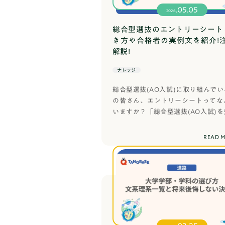
.05.05
ステップがあります。ステップ
2026
かを決めます。漠然とした興
総合型選抜のエントリーシート
ロセスです。2. 先行研究・
き方や合格者の実例文を紹介!
べます。すでに誰かが同じ問
解説!
つけます。3. 仮説の設定お
ことで、調査や実験の方向性が
ナレッジ
ート、インタビュー、実験、観
総合型選抜(AO入試)に取り組んで
タ整理・分析集めたデータを整
の皆さん、エントリーシートってな
め結果から何が言えるか、な
いますか？「総合型選抜(AO入試)
れ自体が大切な発見です。7.
ための応募用紙？」「志望校の合否
にまとめます。課題研究で身
重要な提出書類？」確信をもってエ
READ 
て役立つものばかりです。身
シートとはこのことだ！と断言でき
場面でこれはなぜだろうか、
ないと思います。なぜなら大学によ
収集・評価の力信頼できる情
ントリー＝手続き(Web登録・予約
める力がつきます。論理的思
談)エントリーシート＝出願における
道立てて考える習慣が身につ
といったように同じ表現でも指して
ることで、論理的な文章力・
が異なる事があるからです。この記
に向き合い続けることで、困
「エントリーシートの基本定義」か
が培われます。これらは大学
よる「エントリーシートの扱い方の