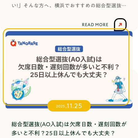
い!」そんな方へ、横浜でおすすめの総合型選抜対
か、どこまでサポートしてもらえるのかを徹底的
策塾をご紹介します!各塾の特徴や費用、口コミな
に比較することが重要です。小論文対策に特化し
どを調査しました。ぜひ、それぞれの違いを比較
たおすすめの塾7選
READ MORE
し、自分に1番合う塾を見つけてください!横浜で
おすすめの総合型選抜対策塾6選【早見表】塾名ア
クセス授業形式指導形態講師の質費用の安さ(入塾
金+高3の約10ヶ月分の費用)面接対策課外活動の
サポート塾名TANQ BASE（旧：はたらく部）アク
セスオンライン授業形式◯オンライン指導形態◯
少人数制講師の質◎プロ講師費用の安さ(入塾金
+高3の約10ヶ月分の費用)◎456,500円(税込)面接
対策◎課外活動のサポート◎塾名横浜未来義塾ア
.11.25
クセス横浜駅西口より徒歩2分授業形式◎対面+オ
2025
ンライン指導形態◎少人数制+個別指導講師の質◯
大学生+プロ講師費用の安さ(入塾金+高3の約10ヶ
総合型選抜(AO入試)は欠席日数・遅刻回数が
月分の費用)◯575,000円(税込)面接対策◎課外活
多いと不利？25日以上休んでも大丈夫？