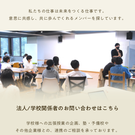
す現在の姿を見せる【例文】高校2年の春に体調を
11月以降併願可否AO入試（総合型選抜）大学によ
という知的好奇心がある人。物事をじっくり考え
試験の倍率は1.94倍、二次試験の倍率は 1.23倍で
崩して1か月ほど休みましたが、その間にオンライ
私たちの仕事は未来をつくる仕事です。
って併願可推薦入試(学校推薦型)基本併願不可主
るのが得意な人。例えば、流行や表面的な情報に
した。他の年度を見ても、一次試験を通過できる
ン学習を続け、自分のペースで学ぶ力がつきまし
意思に共感し、共に歩んでくれるメンバーを探しています。
な試験内容AO入試（総合型選抜）書類・面接・小
流されず、自分の頭で深く考えを巡らせることに
学生は志願者数の半分で、二次試験ではほとんど
た。今では毎日登校し、クラスの企画運営にも携
論文・プレゼンテーションなど推薦入試(学校推薦
面白さを感じる人。コミュニケーション能力を高
の学生が合格しています。したがって、一次試験
わっています。今日からできること欠席が多い人
型)書類・面接・小論文・学力試験ありの場合も評
めたい人。例えば、言葉の持つ力や、人と人との
を突破できるかが総合型選抜合格の運命を分ける
も、今からできる行動で十分に巻き返せます。次
価の基準AO入試（総合型選抜）大学と受験生のマ
コミュニケーションのあり方に興味がある人。文
でしょう。経済学部・文芸学部・法学部の一次試
の4つを意識するだけでも印象は大きく変わりま
ッチング推薦入試(学校推薦型)成績（評定平
学部で培われる読解力と表現力は、人間関係を円
験には、志望理由書があります。志望理由書は提
す。① なるべく休まない努力をする生活リズムや
均）、出席率、学校生活態度選考方法AO入試（総
滑にする上でも役立ちます。外国語学部系統外国
出まで何回でも書き直すことができます。添削や
健康管理を見直し、登校習慣を少しずつ整えまし
合型選抜）多面的・総合評価推薦入試(学校推薦
語学部は、英語だけでなく、中国語、フランス
修正を繰り返して自分が納得のいく志望理由書の
ょう。「今日は行けた」「午前中だけでも参加し
型)成績・人物評価を中心合格後の進路変更AO入
語、スペイン語など、特定の言語と文化を深く学
作成をしましょう。TANQ BASE（旧：はたらく
た」など、小さな達成の積み重ねが自信になりま
試（総合型選抜）大学によっては辞退可推薦入試
びます。大学にもよりますが、単に言葉を習得す
部）の推薦・総合型対策コースでは、ベテラン講
す。② 出席できない日も学びを止めない体調や事
(学校推薦型)基本辞退不可向いている人の特徴AO
るだけでなく、その国の歴史や社会、人々の考え
師が志望理由書や活動報告書等の添削を担当して
情で登校できない日も、オンライン学習や読書、
入試（総合型選抜）自己PR力があり計画的に準備
方まで理解することを目指すことが多いようで
おります。「添削を誰に頼めばよいかわからな
探究活動を続けてみましょう。「欠席していた間
法人/学校関係者のお問い合わせはこちら
が出来る人推薦入試(学校推薦型)成績や出席率に
す。例えば、外国語学部でスペイン語を学ぶ学生
い」とお困りの学生は、ぜひTANQ BASEの体験に
も自分なりに学びを続けていた」という姿勢は、
自信があり早期合格したい人向いていない人の特
は、スペインの歴史やフラメンコ音楽の背景、さ
参加してみてください！オープンキャンパスの個
大学に誠実さとして伝わります。③ 行動を記録す
学校様への出張授業の企画、塾・予備校や
徴AO入試（総合型選抜）自己分析や準備が苦手、
らには貧困問題といった社会問題についても学ぶ
別相談は必ず行こうオープンキャンパスでは、学
その他企業様との、連携のご相談を承っております。
る日々の小さな成長を日記やポートフォリオに残
将来像が不明確な人推薦入試(学校推薦型)日頃の