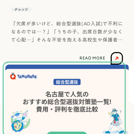
動のサポート△塾名総合型選抜対策塾AOI 横浜校
アクセス桜木町駅より徒歩1分授業形式◎対面+オ
ナレッジ
ンライン指導形態◎個別指導講師の質◯大学生費
「欠席が多いけど、総合型選抜(AO入試)で不利に
用の安さ(入塾金+高3の約10ヶ月分の費用)◯510,
なるのでは…？」「うちの子、出席日数が少なく
000円(税込)〜面接対策◎課外活動のサポート◯
て心配…」そんな不安を抱える高校生や保護者の
塾名WIPアクセス横浜駅東口より徒歩5分授業形式
方は多いはずです。結論として大学受験において
◎対面指導形態◎少人数制+個別指導講師の質◎プ
は、欠席の「数」そのものよりも、「理由」と
ロ講師費用の安さ(入塾金+高3の約10ヶ月分の費
READ MORE
「その後の変化」が重視されます。この記事で
用)◎要お問い合わせ面接対策◎課外活動のサポー
は、大学が欠席日数をどのように見ているのか、
ト△塾名Loochs志塾 横浜校アクセス横浜駅西口よ
実際の大学の例をもとに詳しく解説していきま
り徒歩10分授業形式◎対面+オンライン指導形態
す！総合型選抜（AO入試）で欠席日数はどこまで
◎少人数制+個別指導講師の質◯大学生+プロ講師
見られるのか大学が受験生の欠席日数を確認する
費用の安さ(入塾金+高3の約10ヶ月分の費用)◯63
のは、高校から提出される「調査書」です。調査
1,000円(税込)面接対策◎課外活動のサポート◯塾
書は高校が作成する正式な書類で、出欠状況（欠
名城南推薦塾アクセス高島町駅より徒歩3分授業形
席・遅刻・早退の回数）が明記され、大学に提出
式◎対面+オンライン指導形態◎少人数制+個別指
されます。「調査書」の様式は全国共通で、文部
導講師の質◯大学生+プロ講師費用の安さ(入塾金