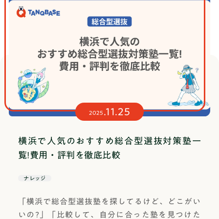
してくれるのか、どのくらい料金がかかるのかな
ど気になる学生や保護者の方が多いと思います。
そんな方向けにこの記事では塾ごとのサポート体
制、料金、口コミはもちろんのこと、塾で対策す
るべきかなどを徹底解説していきます。この記事
を読んでいただければ自身にぴったりの小論文対
策塾を見つけられ受験の合格も圧倒的に他の人よ
り近づけること間違いなしです!小論文対策の塾選
.11.25
びで失敗しないポイント結論から言うと、小論文
2025
対策で塾選びに失敗しないポイントは「各塾の小
論文の対策内容をよく知ること」です。なぜな
横浜で人気のおすすめ総合型選抜対策塾一
ら、塾によって小論文対策の重要度がかなり違う
覧!費用・評判を徹底比較
場合が多いのです。対策を授業の一環として時間
をとって行っているのか、一般受験のプラスアル
ナレッジ
ファのオプションでやっているかなど、小論文対
「横浜で総合型選抜塾を探してるけど、どこがい
策の方針は塾によっては様々です。そのため、小
いの?」「比較して、自分に合った塾を見つけた
論文対策としてどのようなカリキュラムがあるの