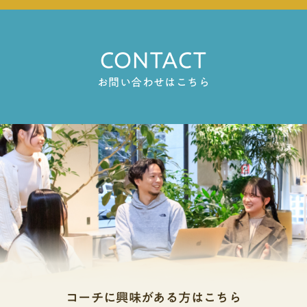
どのように活かすのか？」などが問われ、それら
品、古地図といったテクストを通して、挫折と希
います。社会イノベーション学部では、両学科総
長」を語れる学校外での学びや挑戦を続けている
を志望理由書や面接、小論文、プレゼンテーショ
望の人間の歴史を学びます。例えば、講義やゼミ
合型選抜が用意されています。学科の併願受験は
「欠席が多かったけれど、その期間をどう過ごし
ンなどの多様な方法で審査されます。推薦入試(学
で、芸術作品を見る、画家自身や画家をとりまく
不可です。政策イノベーション学科・心理社会学
たか」「今どんな挑戦をしているか」を語れる事
CONTACT
校推薦型)とは推薦入試(学校推薦型)は高校の推薦
環境についての文献、先行研究や論文を読むとい
科 出願資格いずれか1つ・実用英語技能検定：CS
が重要です。遅刻や早退の回数は合否に関係あ
を受けて出願する入試方式で、高校での評定平均
ったことを通して、眼前の作品の持つ美術史的/歴
E1,728 点以上・TEAP：135 点以上・TEAP CBT：
お問い合わせはこちら
る？遅刻や早退も調査書に記載されますが、これ
や出席状況、活動実績などが重視されます。推薦
史的な価値や位置づけを考えたり、現代の視点か
235 点以上・GTEC：680 点以上・TOEFL iBT®：3
も回数より理由が重視されます。通学距離、家庭
入試(学校推薦型)には2種類あります。1つ目の
ら再解釈・再評価したりする力が得られます。文
0 点以上・IELTS™：3.0 以上選抜方法◯一次試
の事情、体調面の問題など、背景を正直に伝える
「指定校推薦」は枠が限定され合格率が高く、2つ
学部での学びは「人間はどういう存在か」「人間
験・出願書類(書類審査)・課題図書に基づいた出
ことが重要です。むしろ、「遅刻を減らすために
目の「公募推薦」は幅広い受験生が対象です。調
はどう生きるべきか」「幸せとは何か」などとい
題による論述審査(対面)・英語基礎学力審査(対面)
生活習慣を見直した」など、改善行動を示すこと
査書の重要度が高く、合格後は辞退不可が多いた
った科学では答えられない問いに答える手がかり
◯二次試験・出願書類(書類審査)・面接(対面)筆者
で誠実さをアピールできます。欠席や遅刻が多い
め早期に進路が決まるのが特徴です。🏆合格率9
を与えてくれます。工学部や経済学部に比べれ
が考える合格のカギここからは、今までに成城大
人の志望理由書・面接での伝え方欠席や遅刻の
2%！見れば納得、合格の秘訣はこちら！👇👇👇AO
ば、直接社会人として活かせるスキルはあまり学
学が出している総合型選抜の合格者の数値をもと
「数」よりも「理由」と「変化」を伝えましょ
入試(総合型選抜)と推薦入試(学校推薦型)の違
べないかもしれませんが、そもそも役にたつかど
に、筆者が当時考えていた戦略を特別にお教えい
う！大学は「休んだこと」ではなく、「どう立ち
い 項目AO入試（総合型選抜）推薦入試(学校推薦
うかは学問に求められていないのではないでしょ
たします！成城大学の受験を検討している方は参
直ったか」「今どう行動しているか」を見ていま
型)出願条件AO入試（総合型選抜）推薦不要推薦
うか。向いている人読書や美術館巡りが好きな
考にしていただけたら嬉しいです！一次試験が最
す。 欠席の経験も、伝え方次第で「成長の証」に
入試(学校推薦型)学校推薦必須出願時期AO入試
人。例えば、物語や歴史、芸術に触れることが好
大の壁総合型選抜の選抜結果データを見てみまし
なります。理由を率直に伝える変化を具体的に示
コーチに興味がある方はこちら
（総合型選抜）9月〜11月頃推薦入試(学校推薦型)
きで、その背景にある「なぜ？」を深く知りたい
ょう。筆者が受験した2024年度入試における1次