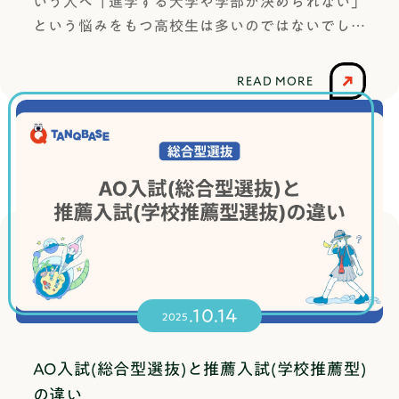
いう人へ「進学する大学や学部が決められない」
以上)・実用英語能力検定：2級以上・GTEC：900
の安さ(入塾金+高3の約10ヶ月分の費用)◯421,80
ow: 0 2px 4px rgba(0, 0, 0, 0.1); /* 軽い影をつけ
という悩みをもつ高校生は多いのではないでしょ
点以上・TOEFL iBT®：42 点以上・TOEIC® L&R：
0円〜課外活動のサポート△塾の形式専門塾ではな
る */} 欠席日数は何日までなら受験できる？不合
うか。「やりたいことが見つからない」「将来の
520 点以上・英語科目の評定平均：4.2 以上選抜
い※本記事は正確な情報を読者の皆さまへお届け
格にならないラインとは明確な上限は大学ごとに
夢がない」と聞くと、ネガティブな気持ちになる
方法◯一次試験（書類審査）・志望理由書（3設問
することを心がけております。記事内に事実と異
READ MORE
異なりますが、ほとんどの大学では欠席日数だけ
かもしれません。でも、これは決して珍しいこと
各400字以内）・活動報告書（400字以内）◯二
なる内容がございましたら、こちらからお知らせ
で合否を決めることはありません。しかし、まれ
ではありませんし、恥ずかしいことでもありませ
次試験（対面）・小論文（90分）・面接（20分程
いただけますと幸いです。直ちに修正いたしま
に「出願資格」として欠席日数による制限を設け
ん。むしろ、多くの人が通る道なんです。かくい
度）文芸学部文芸学部には、国文学科、英文学
す。 1. TANQ BASE(旧:はたらく部)
ている大学もあります。たとえば、早稲田大学社
う私も、高校生の頃ははっきりと将来の夢があっ
科、芸術学科、文化史学科、マスコミュニケーシ
会科学部 全国自己推薦入学試験では、「欠席日数
たわけではありませんでした。漠然と「東京に行
ョン学科、ヨーロッパ文化学科の6学科がありま
が45日以内（4年制課程は60日以内）」であるこ
きたい！」という思いはありましたが、それだけ
す。文学作品や芸術作品について学ぶのみなら
と、が出願資格に明記されています。つまり、欠
で「何がしたいか」が明確だったわけではなかっ
ず、社会や歴史のつながりの中で文化を学び、豊
席日数が多すぎると「出願自体ができない」ケー
たです。もちろん目指す理由なんて人それぞれだ
かな教養を身につけます。文芸学部では、英文学
スも存在するのです。こうした大学は例外的です
とは思います。ただ大学入学後を考えると、「自
科、ヨーロッパ文化学科、マスコミュニケーショ
が、欠席が一定数を超えると不利になる可能性は
.10.14
分は将来何をしたいか」「なぜこの大学学部に進
ン学科のみ、総合型選抜があります。学科の併願
2025
ゼロではありません。欠席日数と評価の目安（あ
学したのか」が自分の中ではっきりしておりある
は不可です。英文学科・ヨーロッパ文化学科 出
くまで一般的な傾向）欠席日数の目安欠席日数に
程度目的意識を持って進学することで、大学以降
願資格下記資格いずれか1つ以上◯英語検定試験
AO入試(総合型選抜)と推薦入試(学校推薦型)
応じた状況合否への影響の傾向対策のポイント0〜
の行動力アップにつながるのではないでしょう
（英文・ヨーロッパ文化学科対象）・実用英語技
の違い
10日程度欠席日数に応じた状況ほぼ皆勤、特に問