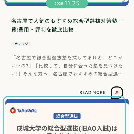
.11.25
科学省が公式HPにて公開しています。＊文部科学
+高3の約10ヶ月分の費用)要お問い合わせ面接対
2025
省：調査書様式（公式サイト）つまり、大学側は
策◎課外活動のサポート◯ ※本記事は正確な情報
基本的に「調査書」を通じて欠席日数を把握して
を読者の皆さまへお届けすることを心がけており
名古屋で人気のおすすめ総合型選抜対策塾一
おり、すべての出願者の欠席・遅刻情報は大学に
ます。記事内に事実と異なる内容がございました
覧!費用・評判を徹底比較
伝わるということです。では、実際に「出席日
ら、こちらからお知らせいただけますと幸いで
数」が明確に合否の判断材料として扱われている
す。直ちに修正いたします。TANQ BASE（旧：は
ナレッジ
大学はあるのでしょうか？出席日数が評価対象に
たらく部）
「名古屋で総合型選抜塾を探してるけど、どこが
なる大学もある出席日数を合否の判断基準として
いいの?」「比較して、自分に合った塾を見つけた
明確に提示している大学は多くはありません。し
い!」そんな方へ、名古屋でおすすめの総合型選抜
かし、例外的に、出席日数を含めた評価を明記し
対策塾をご紹介します!各塾の特徴や費用、口コミ
ている大学も存在します。例えば、拓殖大学の総
などを調査しました。ぜひ、それぞれの違いを比
合型選抜Ⅰ期（自己推薦方式）では、書類審査10
READ MORE
較し、自分に1番合う塾を見つけてください!名古
0点のうち50点が「高校生活・課外活動・資格取
屋でおすすめの総合型選抜対策塾7選【早見表】塾
得等」に関する評価として設定されており、その
名アクセス授業形式指導形態講師の質費用の安さ
中に「出席」という項目が含まれています。つま
(入塾金+高3の約10ヶ月分の費用)課外活動のサポ
り出席日数が点数化され明確に合否判断に反映さ
ート塾の形式塾名TANQ BASE（旧：はたらく部）
れているという事です。【参考】拓殖大学 2025年