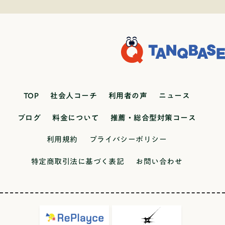
機会があります。ここで大事なのは「その外国語
部・学科説明会や総合型選抜ガイダンスといった
しておくと、面接や志望理由書での説得力が上が
成績や出席率に不安がある人、進路未決定の人出
を学んで何をするのか」ではないでしょうか。た
プログラムが用意されています。もちろんこれら
ります。「休んでいたけれど、こんな努力をして
願条件AO入試（総合型選抜）は学校からの推薦が
だ外国語を話せるようになりたいという目的なら
の説明会も学科の理解や総合型選抜の概要を掴む
いた」と具体的に語れるようになります。④ 出席
不要で、幅広い受験生が挑戦できます。課外活動
ば、留学をする・独学で勉強するという選択肢も
ために、ぜひ参加していただきたいです。しか
以外の強みを伸ばすプレゼンや企画、探究、社会
や特別な実績がなくても志望理由や適性をしっか
あり、そちらの方が効率よく喋れるようになる可
し、筆者がもっとおすすめしたいのが学科別個別
体験など、学校外でも評価される力を育てましょ
り示せば受験可能です。ですが、大学によっては
能性もありますよね。外国語を文化として研究で
相談会です！！総合型選抜で合格した先輩のリア
う。出席日数だけでなく、「自分の行動や挑戦」
評定平均や出席日数などに関して指定がある場合
きることが外国語学部の魅力です！向いている人
ルな声や、外部公開されていない総合型選抜2次試
を見せることが、総合型選抜では大きな武器にな
もあるので注意しましょう。一方、推薦入試（学
TOP
社会人コーチ
利用者の声
ニュース
外国の言葉や文化に強い興味がある人。例えば、
験の小論文の過去問を3年分見ることができます！
ります。出席日数以外の所を鍛える総合型選抜で
校推薦型）は高校からの推薦が必要で、評定平均
特定の国や地域について、言葉だけでなく、その
今年筆者は個別相談会の総合型選抜に関する質問
は、出席日数だけでなく「探究心」「社会性」
ブログ
料金について
推薦・総合型対策コース
や出席日数、生活態度など明確な基準が設けられ
国の映画、音楽、料理などにも関心がある人。コ
を受ける相談員を担当しました。大学生と1対1で
「表現力」といった“非学力的な力”も評価されま
るのが一般的です。出願時期AO入試（総合型選
ミュニケーションをとるのが好きな人。例えば、
話すことのハードルは少し高いかもしれません
利用規約
プライバシーポリシー
す。たとえば、地域のプロジェクトに参加した
抜）は9月〜11月頃と早期に募集が始まることが多
言葉の力を使って、さまざまな背景を持つ人々と
が、絶対に行くべきです！！お待ちしておりま
り、企業と一緒に企画に挑戦したりするような経
特定商取引法に基づく表記
お問い合わせ
く、7、8月が1番準備に追われます。そのため、夏
交流したいと考える人。探究心が旺盛で、知的好
す！！！経済学部経営学科の受験記筆者は成城大
験は、出席日数では測れない“あなたらしさ”を示
休み中に志望理由書や活動報告を準備できる人に
奇心がある人。例えば、外国の文化や社会の「な
学経済学部経営学科に総合型受験で合格して、執
す大切な要素になります。けれど、「そういう経
向いています。推薦入試（学校推薦型）は11月以
ぜ？」を深く掘り下げて探求したい人。教育学部
筆現在も通っております。ここからは、2年前実際
験をどうやって積めばいいのか分からない」「自
降に実施され、高校での定期テストや評定が確定
系統教育学部は、教員免許の取得を目指すだけで
に受けた所感をレポートのようにまとめていきま
分一人では不安…」と感じる人も多いはずです。
したあとに出願する流れが一般的です。併願可否A
なく、子どもの成長や教育の仕組み、心理学など
す。成城大学はもちろん、総合型受験を考えてい
実際、総合型選抜では一人で準備する事が難しい