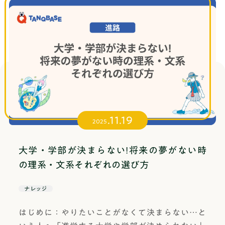
o; /* 中央寄せ */ transition: all 0.3s ease; /* ホバ
の特徴成城大学には、経済学部・文芸学部・法学
指導講師の質◯大学生費用の安さ(入塾金+高3の約
ーエフェクトのアニメーション */ text-decoratio
部・社会イノベーション学部の4つの学部がありま
10ヶ月分の費用)◯510,000円(税込)〜課外活動の
n: none; /* 下線を削除 */ position: relative; /* カ
す。それぞれの学部はいくつかの学科に分かれて
サポート◯塾の形式総合型選抜専門塾塾名アイプ
ーソルエフェクトの基準位置 */ cursor: pointer; /
おり、総合型選抜を実施しているのは以下に記載
ラスアクセス名古屋駅太閤口より徒歩5分授業形式
* ポインターカーソルを表示 */}.banner-link:hove
している学部学科です。成城大学の他学部、及び
◎対面+オンライン指導形態◎個別指導講師の質◯
r { opacity: 0.8; /* ホバー時の透明度 */ transfor
他大学の総合型選抜との併願は可能です。経済学
大学生+プロ講師費用の安さ(入塾金+高3の約10ヶ
m: translateY(-3px); /* ホバー時に少し上に浮く
部経済学部には、経済学科と経営学科の2学科があ
月分の費用)△638,000円〜課外活動のサポート△
*/}.banner-link::before { content: ""; position: ab
ります。経済学科では、市場を知って多面的な視
塾の形式専門塾ではない塾名エストアクセス千種
solute; top: 50%; left: 50%; width: 0; height: 0; b
.11.19
点で問題解決をすることを掲げ、変動激しい経済
校:車道駅より徒歩すぐ、千種駅より徒歩3分 本山
2025
ackground: rgba(255, 255, 255, 0.2); border-radi
社会の本質を理解し、今の時代にあった実践力を
校:本山駅2番出口より徒歩4分 御器所校:御器所駅
us: 50%; transform: translate(-50%, -50%); tran
養います。経営学科では、企業を知って戦略や管
地下鉄3番出口すぐ授業形式◎対面指導形態◎個別
大学・学部が決まらない!将来の夢がない時
sition: width 0.3s, height 0.3s; pointer-events: n
理を考察することを掲げ、現代企業が抱える諸問
指導講師の質◎プロ講師費用の安さ(入塾金+高3の
の理系・文系それぞれの選び方
one; /* カーソルイベントを無効化 */ z-index: 1;}.
題を多面的に解明する力を養います。経済学部で
約10ヶ月分の費用)△要お問い合わせ課外活動のサ
banner-link:hover::before { width: 100px; height:
は、両学科総合型選抜が用意されています。学科
ポート◯塾の形式専門塾ではない塾名ILmaアクセ
ナレッジ
100px;}.banner-image { width: 100%; height: aut
の併願は不可です。経済学科・経営学科 出願資
ス相生山駅より徒歩17分授業形式◎対面+オンラ
o; display: block; /* 画像下の余白を削除 */ borde
はじめに：やりたいことがなくて決まらない…と
格◯5段階評定：3.8以上◯英語能力(いずれか1つ
イン指導形態◎個別指導講師の質◎プロ講師費用
r-radius: 4px; /* 画像の角を少し丸く */ box-shad