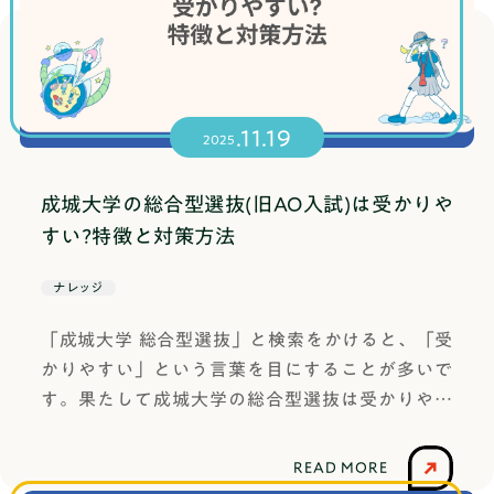
アクセスオンライン授業形式◯オンライン指導形
度入試要項（p.53）書類審査（100点）＝学業成
態◯少人数制講師の質◎プロ講師費用の安さ(入塾
績50点＋高校生活・課外活動・資格取得等50点→
金+高3の約10ヶ月分の費用)◎456,500円(税込)課
評価項目の中に「出席」の明記ありこのように、
外活動のサポート◎塾の形式総合型選抜専門塾塾
出席日数が得点化される形で評価項目に含まれて
.11.19
名MyAOアクセス名古屋駅前の貸し会議室授業形
いる大学は、全国的にも珍しい例です。多くの大
2025
式◎対面+オンライン指導形態◎集団指導+個別指
学は「出席」を明確に点数化してはいませんが、
導講師の質◎プロ講師費用の安さ(入塾金+高3の約
高校生活全体の評価の一部として間接的に反映さ
成城大学の総合型選抜(旧AO入試)は受かりや
10ヶ月分の費用)◯451,000円(税込)課外活動のサ
れている可能性は十分にあります。つまり、「出
すい?特徴と対策方法
ポート◯塾の形式総合型選抜専門塾塾名Loochs志
席日数が少ない＝自動的に不合格」ではありませ
塾アクセス名古屋校:名古屋駅より徒歩5分 千種校:
んが、「評価の一部に含まれている可能性はあ
ナレッジ
千種駅より徒歩3分、車道駅より徒歩8分授業形式
る」ため、できる限り欠席を減らす努力は必要と
「成城大学 総合型選抜」と検索をかけると、「受
◎対面+オンライン指導形態◎少人数制+個別指導
いえます。🏆合格率92%！見れば納得、合格の秘
かりやすい」という言葉を目にすることが多いで
講師の質◯大学生+プロ講師費用の安さ(入塾金
訣はこちら！👇👇👇総合型選抜(AO入試)専門塾で対
す。果たして成城大学の総合型選抜は受かりやす
+高3の約10ヶ月分の費用)△631,000円(税込)課外
策するならTANQ BASE（旧：はたらく部）.banne
いのでしょうか？この記事では、成城大学の総合
活動のサポート◯塾の形式総合型選抜専門塾塾名
r-link { display: block; width: 100%; max-width: 1
型選抜で合格した筆者が、成城大学の総合型選抜
総合型選抜対策塾AOIアクセスいりなか駅より徒
200px; /* バナーの最大幅を設定 */ margin: 0 aut
READ MORE
を徹底解説していきます！成城大学の総合型選抜
歩1分授業形式◎対面+オンライン指導形態◎個別