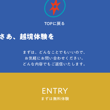
イズ１ページ )と自己評価書(書式自由＜PDF形式
由・学び直し姿勢次第で十分チャンスあり対策の
やお子さんに合った受験スタイルのイメージが具
入れている大学に進学するのも手ですね。文系学
＞、A4サイズ１ページ◯二次試験(対面)・3学科共
ポイント調査書・面接で「変化」「成長」を丁寧
体的に描けるようになります。AO入試(総合型選
部の特徴と学べること文学部系統文学部を一言で
通：面接法学部法学部は、「国際的視野に立った
に伝える※この表はあくまで一般的な傾向を示し
抜)と推薦入試(学校推薦型)とは大学入試には学力
表すと、「人間と文化を探求する学問」です。言
法律学」を身につけ、外国法も含めた法律専門科
たもので、大学ごとに基準は異なります。欠席が
で合否を判定する一般選抜だけではなく、人物評
葉、歴史、思想、芸術など、人間が生み出してき
目の体系化とその充実をはかるカリキュラムが組
多くても「理由」と「その後の成長」が重視され
価や多面的な力を重視する入試方式があります。
た多様な文化を深く掘り下げ、多角的な視点から
まれています。法学部の学科は法律学科のみで、
る点はどの大学でも共通しています。総合型選抜
その代表が「AO入試（総合型選抜）」と「推薦入
物事を捉える力を養います。思想系、歴史系、言
総合型選抜は用意されています。出願資格特別な
における欠席日数の関連性総合型選抜では、「学
試(学校推薦型)」です。どちらも学力試験だけで
語文化系、行動科学系に分類されます。文学部と
条件なし選抜方法◯一次試験・志望理由書(書類審
力」よりも意欲や成長のストーリーといった受験
なく、面接や書類などを通して受験生の個性や適
まずは、どんなことでもいいので、
聞いて、「文学を研究しているのかな？」と思う
査)・筆記試験による文章読解力・表現力審査(対
生の人そのものが重視されます。欠席日数が多く
性を見極めますが、出願条件や評価方法、求めら
お気軽にお問い合わせください。
人も多いですが、実際は人間と文化について扱う
面）◯二次試験・面接(対面)社会イノベーション
ても、「なぜ休んだのか」「その経験を通じて何
どんな内容でもご返信いたします。
れる準備には大きな違いがあります。ここではま
学問です。例えば九州大学文学部のHPに次のよう
学部社会イノベーション学部では、イノベーショ
を学び、どう変わったのか」を伝えられる人は評
ず、それぞれの入試の基本を整理しましょう。AO
な記載があります。「汝自身を知れ（グノーテ
ンを「社会に持続した発展をもたらす人間の創造
価されます。たとえば、体調不良や家庭の事情で
入試(総合型選抜)とはAO入試（総合型選抜）と
ィ・セアウトン）」。これは、古代ギリシアの都
的活動」として実現されるものとして位置づけ、
通えなかった時期に、自宅でオンライン学習を継
は、大学側が求める学生を選抜する入試です。そ
市デルフォイ、そのアポロン神殿に刻まれていた
幅広く学問横断的にとらえ直しています。そし
続していたり、探究テーマを深めていたりする場
ENTRY
のため、学生は「自分がその大学にふさわしい人
格言の一つです。人間が、人間自身を知ること
て、現代社会で求められているイノベーションを
合、それは「学び続ける意欲」として高く評価さ
物である」とアピールする必要があります。総合
まずは無料体験
——これこそ文学部の使命であると言えましょ
生み出す能力の養成を目的として、政策イノベー
れます。欠席日数が多くても合格する人の特徴欠
型選抜では「何を学びたいのか？」「その学びを
う。 文学部では史料、哲学書、文学作品、芸術作
ション学科と心理社会学科の2つの学科を設置して
席理由を正直に説明できるその経験を通じて「成