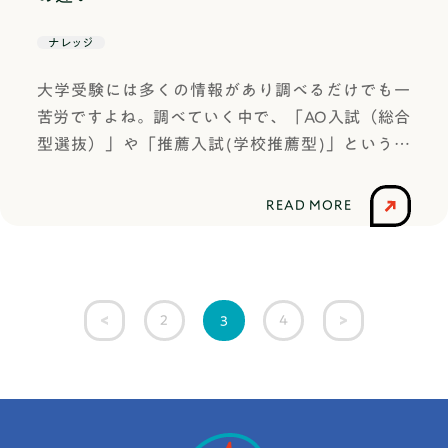
か。この記事では、進学する大学・学部が決まら
能検定：2 級以上・TEAP：225 以上・TEAP CB
題なし合否への影響の傾向影響ほぼなし対策のポ
ないことに悩んでいる高校生に向けて、大学学部
T：420 点以上・GTEC：930 点以上・TOEFL iBT
ナレッジ
イント学業・活動面を引き続き充実させよう10〜
の比較ポイント、具体的な決め方のステップなど
® ：42 点以上・IELTS™：4.0 以上・ケンブリッジ
25日程度欠席日数に応じた状況やや多めだが理由
大学受験には多くの情報があり調べるだけでも一
を解説します。自分に合った大学・学部を決める
英語検定：140 点以上・TOEIC® L&R/ TOEIC® S&
次第で問題なし合否への影響の傾向ほぼ影響なし
苦労ですよね。調べていく中で、「AO入試（総合
参考になれば幸いです！私の大学・学部選び私は
W：合計 1,150 点以上◯独語検定試験（ヨーロッ
対策のポイント理由を説明できるように準備する
型選抜）」や「推薦入試(学校推薦型)」という言
高校時代、正直なところ、将来何になりたいの
パ文化学科対象）・ドイツ語技能検定：4 級以
（体調・家庭の事情など）25〜45日程度欠席日数
葉を耳にしたことがあっても、違いがよくわから
か、どんな仕事をしたいのかは決まっていません
上・ゲーテ・インスティトゥートのドイツ語検定
に応じた状況注意が必要なライン（大学によって
ず悩む方は多いのではないでしょうか。「自分に
でした。そのため、大学や学部をどう選べばいい
試験：A1 以上（Goethe Zertifikat A1）◯仏語検定
READ MORE
は上限に近い）合否への影響の傾向一部の大学で
合った入試方式を選びたい」「志望校に合格でき
のかもわかりませんでした。そんな中で私が考え
試験（ヨーロッパ文化学科対象）・実用フランス
はやや不利になる可能性あり対策のポイント欠席
る可能性を広げたい」という気持ちから、一般入
たのは、「選択肢が広がるような場所に行こう」
語技能検定：4 級以上・DELF/DALF：A1 以上マス
理由＋その後の行動（改善・挑戦）を具体的に示
試以外の受験方式に興味を持つ方も年々増えてい
ということでした。将来やりたいことを見つける
コミュニケーション学科 出願資格・全体評定平
す45〜60日程度欠席日数に応じた状況一部大学で
ます。この記事では、AO入試（総合型選抜）と推
ための準備期間として大学を捉えるということで
均：3.7以上選抜方法◯一次試験(書類審査)・英文
2
4
3
は出願不可ライン（例：早稲田社会科学部45日以
薦入試(学校推薦型)の違いを一目でわかるように
すね。私の進学した大学はリベラルアーツ教育を
学科：志望理由書(3項目各400字以内)・ヨーロッ
内）合否への影響の傾向出願資格に影響する場合
表でわかりやすく比較し、それぞれの特徴やメリ
行っており、入学後は幅広い分野の授業を受ける
パ文化学科：志望理由書(3項目100字、800字、3
あり対策のポイント出願要項を確認＋他大学の選
ット・デメリット、向いている人の傾向まで詳し
ことができ、その後進学する学部学科を選択する
00字以内)・マスコミュニケーション学科：志願
択肢も検討する60日以上欠席日数に応じた状況長
く解説します。さらに、2025年度の各大学の入試
ことができます。どうしても大学学部を決めきれ
理由・学修計画書( 書式自由＜ PDF 形式＞、A4 サ
期欠席・不登校経験など合否への影響の傾向理
情報もまとめました。この記事を読めば、あなた
ない場合はこのようなリベラルアーツ教育を取り