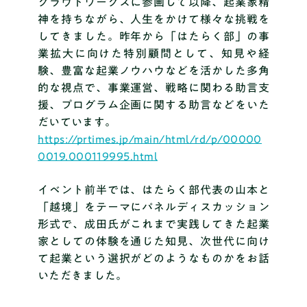
クラウドワークスに参画して以降、起業家精
神を持ちながら、人生をかけて様々な挑戦を
してきました。昨年から「はたらく部」の事
業拡大に向けた特別顧問として
、知見や経
験、豊富な起業ノウハウなどを活かした多角
的な視点で、
事業運営、戦略に関わる助言支
援、プログラム企画に関する助言など
をいた
だいています。
https://prtimes.jp/main/html/rd/p/00000
0019.000119995.html
イベント前半では、はたらく部代表の山本と
「越境」をテーマにパネルディスカッション
形式で、
成田氏がこれまで実践してきた起業
家としての体験を通じた知見、次世代に向け
て起業という選択がどのようなものかをお話
いただきました。