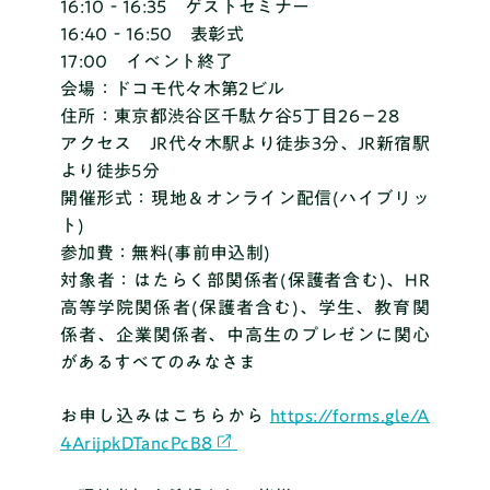
16:10‐16:35 ゲストセミナー
16:40‐16:50 表彰式
17:00 イベント終了
会場
：ドコモ代々木第2ビル
住所
：東京都渋谷区千駄ケ谷5丁目26−28
アクセス JR代々木駅より徒歩3分、JR新宿駅
より徒歩5分
開催形式
：現地＆オンライン配信(ハイブリッ
ト)
参加費
：無料(事前申込制)
対象者
：はたらく部関係者(保護者含む)、HR
高等学院関係者(保護者含む)、学生、教育関
係者、企業関係者、中高生のプレゼンに関心
があるすべてのみなさま
お申し込みはこちらから
https://forms.gle/A
4ArijpkDTancPcB8