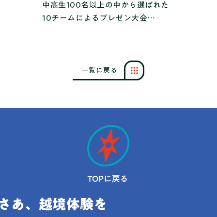
中高生100名以上の中から選ばれた
10チームによるプレゼン大会
「HAJIMARI FES 2025」を開催しま
した！
一
覧
に
戻
る