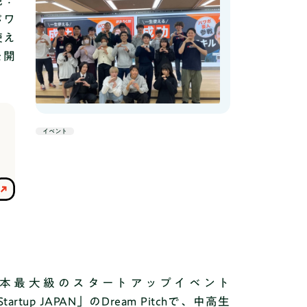
現：
プで起業アイデアを考えるイベントを開催
パワ
します。イベント概要 日時：1
使え
月28日（日）13:00〜15:00 ※受付時
を開
間:12:30〜13:00場所：ユーザベース本社
〒100-0005 東京都 千代田区 丸の内2-5-2
三菱ビル対象：中学生・高校生・大学生・
社会人費用：無料持ちもの：筆記用具（ワ
ークショップで使用します）ご案内ペー
イベント
ジ：https://lp.hataraku-
保護者の方へ
bu.jp/event/2024_0128お申込みフォーム
https://docs.google.com/forms/d/e/1FAI
pQLSeLDavTPOMoAvEelWKtrz-
_irFmetW9lYsQ4K0Ayicoxycknw/viewfor
mタイムテーブル1. オープニング（5分）2.
はたらく部代表挨拶（10分）3. 成田氏のご
紹介（5分）4. 成田氏ご登壇（30分）5. ワ
ークショップ（30分）6. はたらく部の紹介
7. 全体写真撮影＆サイン会イベント開催の
ニュース
本最大級のスタートアップイベント
ねらい個の時代と言われる現代社会におい
て、自分の生きている世界（コンフォート
Startup JAPAN」のDream Pitchで、中高生