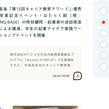
TOP
産省「第13回キャリア教育アワード」優秀
受賞記念イベント！はたらく部（現：
ANQ BASE）の特別顧問・起業家の成田修造
による講演、学生の起業アイデア実践ワー
ショップイベントを開催
株式会社NTTドコモの社内新規事業創出プ
社会人コーチ
ログラム「docomo STARTUP」で企画検証
された、中高校生向けキャリア教育事業
「はたらく部（現：TANQ BASE）」は、経
済産業省「第13回キャリア教育アワード」
READ MORE
の優秀賞（大企業の部）を受賞しました。
その記念イベントとして、はたらく部の特
別顧問である起業家の成田修造さんによる
学生・社会人に向けた「越境体験を通し
て、挑戦への一歩を踏み出そう！」という
利用者の声
テーマの講演と、学生たちがワークショッ