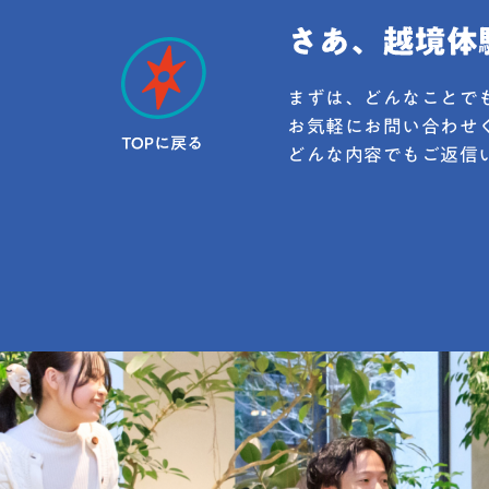
えられるようになってきたことは歓迎すべ
きことである反面、かかわる人によって
「キャリア教育」に 対して描くビジョンが
異なっていることも事実です。その違いを
まずは、どんなことで
認めつつ、相乗効果として生かしていくた
めには、かかわる者がどのようなマインド
お気軽にお問い合わせ
を持つことが必要なのでしょうか。全国で
どんな内容でもご返信
も数少ない「職業指導」の教員免許状を出
している愛知教育大学にて、会員のみなさ
まとともに「キャリア教育にかかわる者が
もつべきマインドとは」をテーマに考えて
いきたいと思います。』引用元：キャリア
教育学会 公式サイト
https://jssce2023.onlinegakkai.com/「は
たらく部」の活動における研究成果の論文
を発表【学校外のオンライン空間における
社会人との対話が中高生のキャリア探索に
もたらす効果の一考察】と題し、リクルー
トワークス研究所の古屋 星斗氏とはたらく
部代表の山本 将裕が「はたらく部」におけ
る研究成果を発表しました。