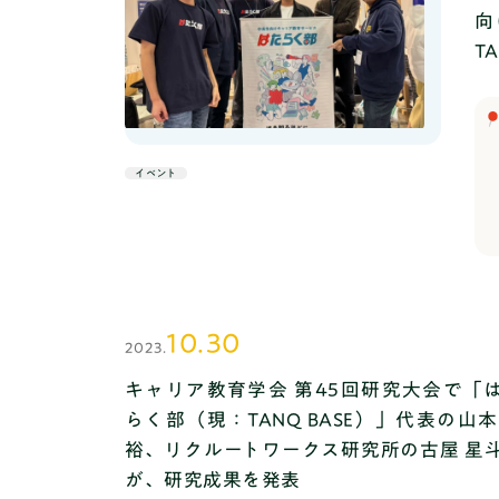
方・考え方を働かせ、横断的・総合的な学
向
習を行うことを通して、よりよく課題を解
T
決し、自己の生き方を考えていくための資
質・能力を育成することを目標にしている
ことから、これからの時代においてますま
す重要な役割を果たすものである。」と示
しています。
イベント
https://www.mext.go.jp/a_menu/shotou/
sougou/main14_a2.htm学校の授業は、従
来の講義中心のスタイルから、生徒主体で
行われるワークショップ形式も増えていま
す。とくに多くの学校現場で行われている
のが、生徒同士での話し合い（グループワ
ーク）、スライド資料作成、プレゼンテー
10.30
ションをするといった構成になっていま
2023.
す。そのような中で、社会人はもちろん、
キャリア教育学会 第45回研究大会で「
学校の授業でもよく使われる「パワーポイ
らく部（現：TANQ BASE）」代表の山本
ント」のスキルにはまだ十分な指導が行き
届いていません。そこで「はたらく部」で
裕、リクルートワークス研究所の古屋 星
は、パワポ芸人トヨマネ氏を講師にお招き
が、研究成果を発表
して、学校を出てからも一生使えるパワー