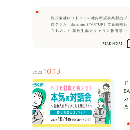
ポイントスキルを社会人や大学生と交流し
ながら学び、考えて、実践するワークショ
株式会社NTTドコモの社内新規事業創出プ
ップを企画、開催しました。イベント概
ログラム「docomo STARTUP」で企画検証
要 日時：11月18日
された、中高校生向けキャリア教育事業
(土)15:00〜18:00場所：docomo R&D
「はたらく部（現：TANQ BASE）」代表の
OPEN LAB ODAIBA ＆オンライン配信
山本 将裕は、2023年10月28日～29日に愛
(zoom)〒135-0091 東京都港区台場２丁目
READ MORE
知教育大学で開催された「キャリア教育学
３−２ 台場フロンティアビル 12F公式サイ
会 第45回研究大会」の2日目に、リクルー
ト https://docomo-openlab.jp/対象：中
トワークス研究所の古屋 星斗氏と共に登
学生・高校生・大学生・社会人（参加人
壇。「はたらく部」の活動における研究成
数：対面・オンライン計50人）タイムテー
10.13
2023.
果を発表しました。キャリア教育学会 第45
ブル 15:30〜15:40 開会式、自己紹
回研究大会について <イベント概要>
介、会の流れ説明15:40〜16:10 トヨマネ
ド
日時: 2023年 10 月28 日(土) 13:30〜
さん解説16:10〜16:20 ワークショップ説
B
18:0010 月29 日(日) 9:00〜15:10場所: 愛
明16:20〜17:30 ワークショップ(発表&フ
カ
知教育大学（刈谷市井ヶ谷町広沢１）大会
ィードバック含む）17:30〜17:40 はたら
た
HP: https://jssce2023.onlinegakkai.com/
く部の説明17:40〜17:50 全体写真撮影、
（詳細は大会HPでご確認ください）大会概
サイン会17:50〜18:00 フリー交流会、閉
要28日（土）13:20〜18:00（予定）
会講師プロフィール
13:20〜16:00 公開シンポジウム「キャリ