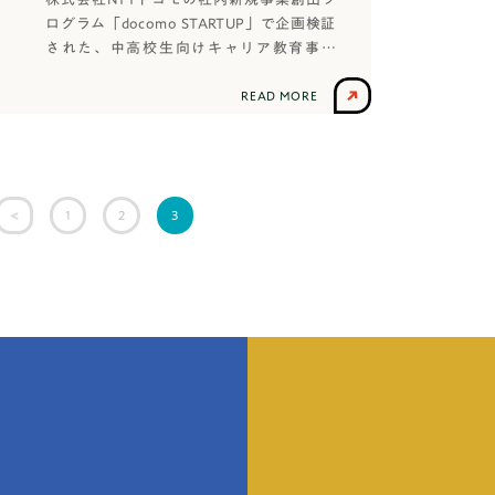
ログラム「docomo STARTUP」で企画検証
された、中高校生向けキャリア教育事業
「はたらく部（現：TANQ BASE）」は、
2023年10月1日、docomoR&D OPEN LAB
READ MORE
ODAIBAにて社会人と学生の交流イベント
「社会人のデカいことを聞こう！」を実施
しました。イベント概要【日時】2023年
10月1日（日）【場所】docomoR&D OPEN
3
1
2
LAB ODAIBA【テーマ】「社会人のデカい
ことを聞こう」【スケジュール】 15：
30 開会式 15：35 ドコモの事業内容に
ついて 15：40 社会人プレゼンスター
ト 16：00 ディスカッション（テーマ：
登壇者3名のドコモ社員が抱える悩みについ
て） 17：00 閉会式講師・主催者プロフ
ィールNTTドコモ イノベーション統括部 篠
田圭介NTTドコモ ドコモCS出向中 支店営
業部 内田茉衣はたらく部 大学生インター
ン 篠原祐介はたらく部 大学生インターン
石原成イベント内容NTTドコモ社員が、は