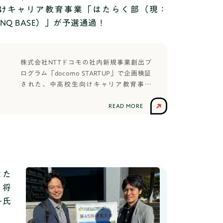
ゾーン）を飛び出すことは、今を生きる若
けキャリア教育事業「はたらく部（現：
者達に問われる一つの大きな壁となってい
ANQ BASE）」が予選通過！
ます。そこで、中高生向けキャリア教育事
業を展開するはたらく部では、「越境する
こと」をテーマに、はたらく部の特別顧問
でもあり、実業家・起業家の成田修造氏を
株式会社NTTドコモの社内新規事業創出プ
お呼びして、講演会＆ワークショップのイ
ログラム「docomo STARTUP」で企画検証
ブログ
ベントを開催します。”起業”というキーワ
された、中高校生向けキャリア教育事業
ードを軸に、参加した方がコンフォートゾ
「はたらく部（現：TANQ BASE）」は、11
ーンを飛び越え、挑戦し続けることの楽し
月14日（火）東京ビッグサイトにて開催さ
READ MORE
さを知れる機会となることをねらいとしま
れた「Climbers Startup JAPAN 2023」に
す。成田修造氏の登壇について講演いただ
出展、スタートアップピッチに登壇しまし
く成田さんは「はたらく部」の事業拡大に
た。Dream Pitchの「働くを革新するHRテ
向けた特別顧問として、知見や経験、豊富
ック」部門では、ご視聴いただいた皆さま
な起業ノウハウなどを活かした多角的な視
の投票により1位を獲得しました。Climbers
点で、事業運営、戦略に関わる助言支援、
Startup JAPAN EXPO 2023について本イベ
はた
プログラム企画に関する助言などをいただ
ントはスタートアップ企業・大手事業会
料金
 将
いています。2012年株式会社クラウドワー
社・VC（ベンチャーキャピタル）・
斗氏
クスに参画して以降、起業家精神を持ちな
CVC（コーポレートベンチャーキャピタ
がら、人生をかけて様々な挑戦をしてきま
ル）など、スタートアップ産業に関わる