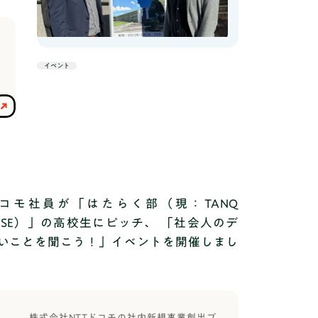
した。「これからの時代を生き残るための
方々が一堂に会し、堀江貴文氏をはじめと
指南書」として自身の生い立ちをもとに起
する著名人が登壇するカンファレンスな
業のノウハウ、思考法などを紐解く『14歳
ど、多数の交流イベントを通じて「イノベ
のときに教えてほしかった 起業家という冒
ーションの原点となる出会いの場」が提供
険』が発売中です。
イベント
される、日本最大級のスタートアップ専門
展示会です。公式サイトはこちら
推薦・総合対策コース
https://eight-
event.8card.net/climbers/startup-
japan2023/
コモ社員が「はたらく部（現：TANQ
ASE）」の高校生にピッチ、 「社会人のデ
いことを聞こう！」イベントを開催しまし
株式会社NTTドコモの社内新規事業創出プ