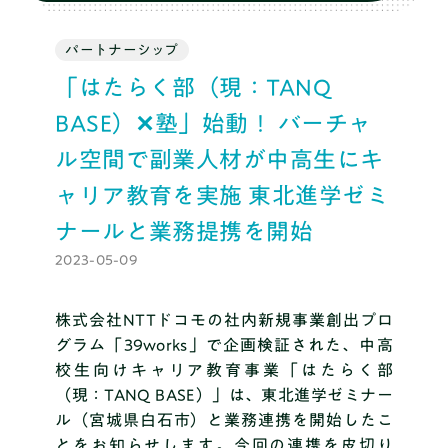
ブログ
パートナーシップ
「はたらく部（現：TANQ
料金
BASE）✕塾」始動！ バーチャ
ル空間で副業人材が中高生にキ
推薦・総合対策コース
ャリア教育を実施 東北進学ゼミ
ナールと業務提携を開始
2023-05-09
まずは無料体験
株式会社NTTドコモの社内新規事業創出プロ
グラム「39works」で企画検証された、中高
校生向けキャリア教育事業「はたらく部
（現：TANQ BASE）」は、東北進学ゼミナー
ル（宮城県白石市）と業務連携を開始したこ
とをお知らせします。
今回の連携を皮切り