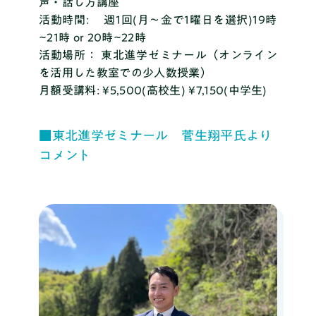
声・話し方講座
活動時間: 週1回(月～金で1曜日を選択)19時
~21時 or 20時~22時
活動場所： 東北進学ゼミナール（オンライン
を活用した教室での少人数授業）
月額受講料: ¥5,500(高校生) ¥7,150(中学生)
■東北進学ゼミナール 菅生翔平氏より
コメント