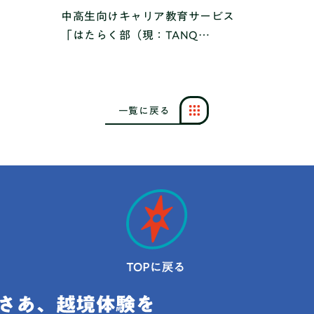
中高生向けキャリア教育サービス
「はたらく部（現：TANQ
BASE）」と 御殿場⻄⾼等学校、包
括連携協定を締結
一
覧
に
戻
る