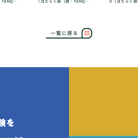
TANQ
「はたらく部（現：TANQ
ス「はたらく部
ビス料金を改定。
BASE）」、【総合型選抜対策コー
BASE）」、 
,950円（税込）
ス】開講！
ト！株式会社Re
一
覧
に
戻
る