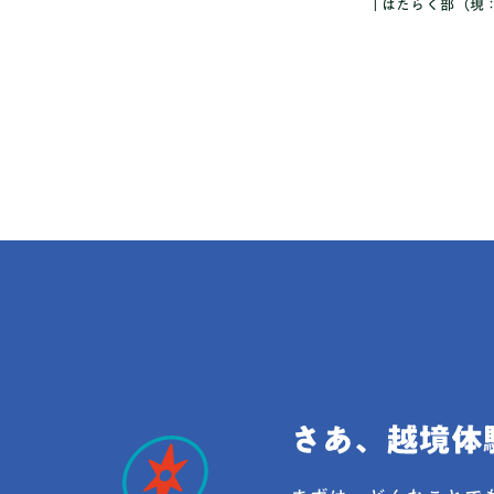
「はたらく部（現：
BASE）」、サー
中高生ともに月額4
に統一