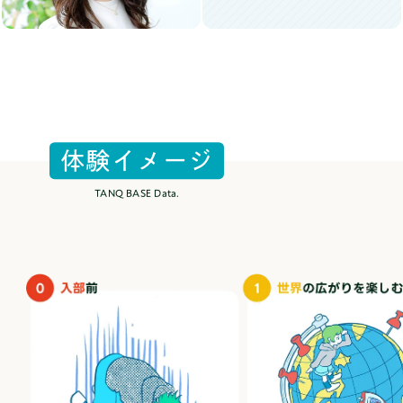
体
験
イ
メ
ー
ジ