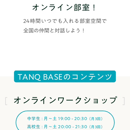
オンライン部室！
24時間いつでも入れる部室空間で
全国の仲間と対話しよう！
T
A
N
Q
B
A
S
E
の
コ
ン
テ
ン
ツ
オンラインワークショップ
中学生 : 月〜土 19:00 - 20:30
（月3回）
高校生 : 月〜土 20:00 - 21:30
（月3回）