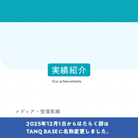
実績紹介
メディア・登壇実績
2025年12月1日
はたらく部
から
は
TANQ BASE
名称変更しました。
に