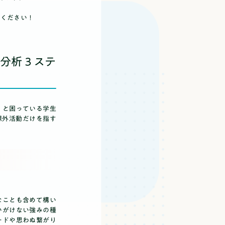
てください！
己分析３ステ
」と困っている学生
課外活動だけを指す
なことも含めて構い
いがけない強みの種
ードや思わぬ繋がり