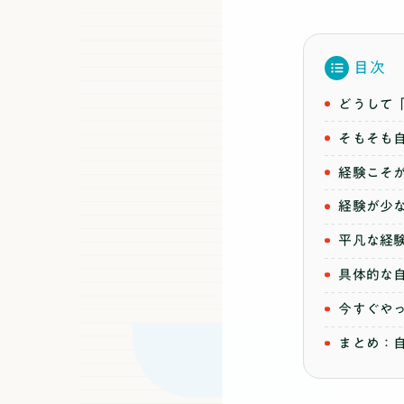
目次
どうして
そもそも
経験こそ
経験が少
平凡な経
具体的な
今すぐや
まとめ：