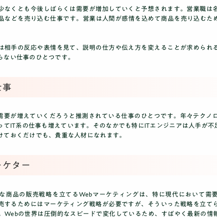
少なくとも今後しばらくは需要が増加していくと予想されます。営業職は
品などを売り込む仕事です。営業は人間が感情を込めて商品を売り込むため
は相手の反応や表情を見て、説明の仕方や伝え方を変えることが求められ
らない仕事のひとつです。
仕事
後需要が増えていくだろうと推測されている仕事のひとつです。年々テクノ
てIT系の仕事も増えています。そのなかでも特にITエンジニアは人手が不足
けておくだけでも、貴重な人材になれます。
マーケター
まな商品の販売戦略を立てるWebマーケティングは、特に現代において需
売するためにはマーケティング戦略が必要ですが、そういった戦略を立て
。Webの世界は圧倒的なスピードで変化しているため、すばやく最新の情