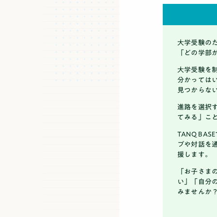
大学受験の
「どの学部
大学受験を
分かっては
見つからな
進路を選択
てみる」こ
TANQ B
プや対話を
援します。
「お子さま
い」「自分
みませんか