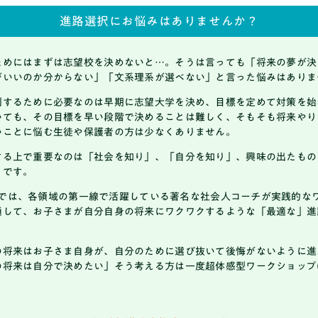
進路選択にお悩みはありませんか？
ためにはまずは志望校を決めないと…。そうは言っても「将来の夢が決
がいいのか分からない」「文系理系が選べない」と言った悩みはありま
制するために必要なのは早期に志望大学を決め、目標を定めて対策を始
ブログ
いても、その目標を早い段階で決めることは難しく、そもそも将来やり
いことに悩む生徒や保護者の方は少なくありません。
する上で重要なのは「社会を知り」、「自分を知り」、興味の出たもの
とです。
ASEでは、各領域の第一線で活躍している著名な社会人コーチが実践的な
通して、お子さまが自分自身の将来にワクワクするような「最適な」進
の将来はお子さま自身が、自分のために選び抜いて後悔がないように進
料金
の将来は自分で決めたい」そう考える方は一度超体感型ワークショップ
？