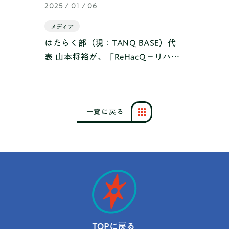
2025 / 01 / 06
メディア
はたらく部（現：TANQ BASE）代
表 山本将裕が、「ReHacQ−リハッ
ク−」に出演しました！
一
覧
に
戻
る